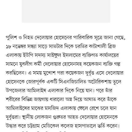
পুলিশ ও নিহত দেলোয়ার হোসেনের পারিবারিক সূত্রে জানা গেছে,
১৮ নভেম্বর সন্ধ্যা সাড়ে সাতটার দিকে চরতির কাটাখালী ব্রিজ
এলাকায় ইউপি সদস্য সাইফুল ইসলামের ব্যক্তিগত কার্যালয়ের
সামনে যুবলীগ কর্মী দেলোয়ার হোসেনসহ কয়েকজন ব্যক্তি গল্প
করছিলেন। এ সময় মুখোশ পরা কয়েকজন দুর্বৃত্ত এসে দেলোয়ার
হোসেনকে জোরপূর্বক একটি সিএনজিচালিত অটোরিকশায় তুলে
উপজেলার আমিলাইষ এলাকার দিকে নিয়ে যান। পরে তাঁর
শরীরের বিভিন্ন জায়গায় ধারালো অস্ত্র দিয়ে আঘাত করে তাঁকে
আমিলাইষের মাঝের মসজিদ এলাকায় ফেলে রেখে চলে যান
দুর্বৃত্তরা। স্থানীয় লোকজন গুরুতর আহত দেলোয়ার হোসেনকে
উদ্ধার করে চট্টগ্রাম মেডিকেল কলেজ হাসপাতালে ভর্তি করেন।