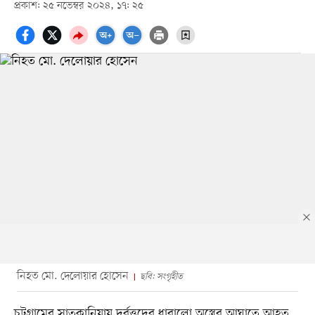
প্রকাশ: ২৫ নভেম্বর ২০২৪, ১৭: ২৫
নিহত মো. দেলোয়ার হোসেন
ছবি: সংগৃহীত
চট্টগ্রামের সাতকানিয়ায় দুর্বৃত্তদের ধারালো অস্ত্রের আঘাতে আহত