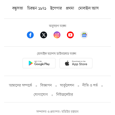
বন্ধুসভা
চিরন্তন ১৯৭১
ইপেপার
প্রথমা
মোবাইল ভ্যাস
অনুসরণ করুন
মোবাইল অ্যাপস ডাউনলোড করুন
আমাদের সম্পর্কে
বিজ্ঞাপন
সার্কুলেশন
নীতি ও শর্ত
যোগাযোগ
নিউজলেটার
সম্পাদক ও প্রকাশক: মতিউর রহমান