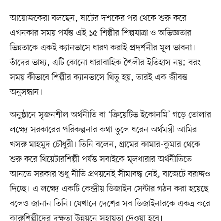
আয়োজকেরা বলছেন, ষাটের দশকের পর থেকে শুরু করে
এখনকার সময় পর্যন্ত এই ১৫ শিল্পীর শিল্পযাত্রা ও অভিজ্ঞতার
ভিন্নতাকে একই ক্যানভাসে ধারণ করাই প্রদর্শনীর মূল ভাবনা।
তাঁদের ভাষ্য, এটি কোনো ধারাবাহিক শৈলীর ইতিহাস নয়; বরং
সময় কীভাবে শিল্পীর ক্যানভাসে থিতু হয়, তারই এক জীবন্ত
অনুসন্ধান।
অনুষ্ঠানে সৃজনশীল অর্থনীতি বা ‘ক্রিয়েটিভ ইকোনমি’ গড়ে তোলার
লক্ষ্যে সরকারের পরিকল্পনার কথা তুলে ধরেন অর্থমন্ত্রী আমির
খসরু মাহমুদ চৌধুরী। তিনি বলেন, গ্রামের কামার-কুমার থেকে
শুরু করে থিয়েটারশিল্পী পর্যন্ত সবাইকে মূলধারার অর্থনীতিতে
আনতে সরকার শুধু নীতি প্রণয়নেই সীমাবদ্ধ নেই, বাজেটে বরাদ্দও
দিচ্ছে। এ লক্ষ্যে একটি কেন্দ্রীয় ডিজাইন সেন্টার গঠন করা হয়েছে
বলেও জানান তিনি। যেখানে দেশের সব ডিজাইনারকে একত্র করে
কারুশিল্পীদের দক্ষতা উন্নয়নে সহায়তা দেওয়া হবে।