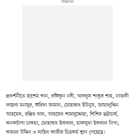
প্রদর্শনীতে হাশেম খান, রফিকুন নবী, আবদুস শাকুর শাহ, নাজলী
লায়লা মনসুর, ফরিদা জামান, মোহাম্মদ ইউনুস, জামালুদ্দিন
আহমেদ, রঞ্জিত দাস, আহমেদ শামসুদ্দোহা, শিশির ভট্টাচার্য,
কনকচাঁপা চাকমা, মোহাম্মদ ইকবাল, মাকসুদা ইকবাল নিপা,
কামাল উদ্দিন ও সাহিদ কাজীর চিত্রকর্ম স্থান পেয়েছে।