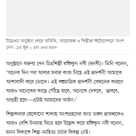
উদ্বোধন অনুষ্ঠান শেষে অতিথি, আয়োজক ও শিল্পীরা ফটোসেশনে অংশ
নেন। ১৩ জুন
ছবি: প্রথম আলো
অনুষ্ঠানে বক্তব্য দেন চিত্রশিল্পী রফিকুন নবী (রনবী)। তিনি বলেন,
‘অনেক দিন পর আবার সবার কাজ নিয়ে এই প্রদর্শনী আমাকে
আশাবাদী করে তোলে। এই বহুমাত্রিক প্রদর্শনী বেঙ্গলের কারণে
আরও অনেকের কাছে পৌঁছে যাবে, অনেকে দেখবে, ভাববে,
আগ্রহী হবে—এটাই আমাদের অর্জন।’
শিল্পকলার যেকোনো শাখায় অংশগ্রহণের জন্য তরুণ প্রজন্মকেও
আরও বেশি উৎসাহ দিতে হবে উল্লেখ করে রফিকুন নবী বলেন,
মনন বিকাশে শিল্প–সাহিত্য চর্চার বিকল্প নেই।