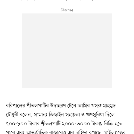
বরিশালের শীতলপাটির উদাহরণ টেনে আমির খসরু মাহমুদ
চৌধুরী বলেন, সামান্য ডিজাইন সহায়তা ও ঋণসুবিধা দিলে
৭০০-৮০০ টাকার শীতলপাটি ২০০০-৩০০০ টাকায় বিক্রি হতে
পারে এবং আন্তর্জাতিক বাজারেও এর চাহিদা রয়েছে। থাইল্যান্ডের