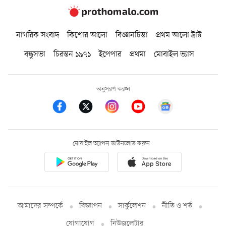
নাগরিক সংবাদ
কিশোর আলো
বিজ্ঞানচিন্তা
প্রথম আলো ট্রাস্ট
বন্ধুসভা
চিরন্তন ১৯৭১
ইপেপার
প্রথমা
মোবাইল ভ্যাস
অনুসরণ করুন
মোবাইল অ্যাপস ডাউনলোড করুন
আমাদের সম্পর্কে
বিজ্ঞাপন
সার্কুলেশন
নীতি ও শর্ত
যোগাযোগ
নিউজলেটার