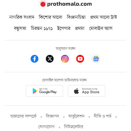
নাগরিক সংবাদ
কিশোর আলো
বিজ্ঞানচিন্তা
প্রথম আলো ট্রাস্ট
বন্ধুসভা
চিরন্তন ১৯৭১
ইপেপার
প্রথমা
মোবাইল ভ্যাস
অনুসরণ করুন
মোবাইল অ্যাপস ডাউনলোড করুন
আমাদের সম্পর্কে
বিজ্ঞাপন
সার্কুলেশন
নীতি ও শর্ত
যোগাযোগ
নিউজলেটার