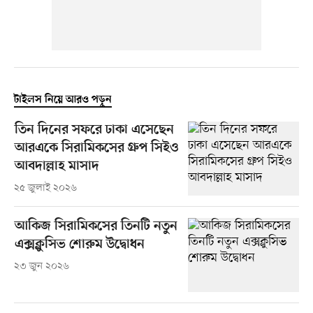
টাইলস নিয়ে আরও পড়ুন
তিন দিনের সফরে ঢাকা এসেছেন
আরএকে সিরামিকসের গ্রুপ সিইও
আবদাল্লাহ মাসাদ
২৫ জুলাই ২০২৬
আকিজ সিরামিকসের তিনটি নতুন
এক্সক্লুসিভ শোরুম উদ্বোধন
২৩ জুন ২০২৬