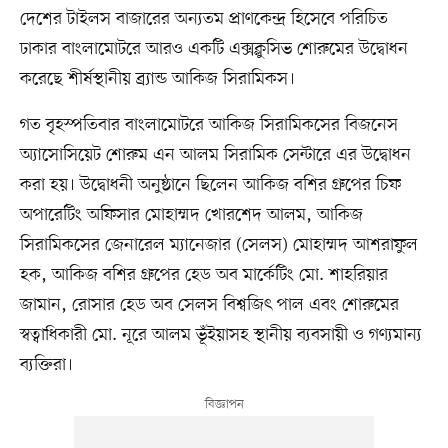
দেশের টাইলস বাজারের অন্যতম প্রাণকেন্দ্র হিসেবে পরিচিত
ঢাকার বাংলামোটরে আরও একটি এক্সক্লুসিভ শোরুমের উদ্বোধন
করেছে শীর্ষস্থানীয় ব্র্যান্ড আকিজ সিরামিকস।
গত বৃহস্পতিবার বাংলামোটরে আকিজ সিরামিকসের বিজনেস
অ্যাসোসিয়েট শোরুম এন আলম সিরামিক সেন্টারে এর উদ্বোধন
করা হয়। উদ্বোধনী অনুষ্ঠানে ছিলেন আকিজ বশির গ্রুপের চিফ
অপারেটিং অফিসার মোহাম্মদ খোরশেদ আলম, আকিজ
সিরামিকসের জেনারেল ম্যানেজার (সেলস) মোহাম্মদ আশরাফুল
হক, আকিজ বশির গ্রুপের হেড অব মার্কেটিং মো. শাহরিয়ার
জামান, রোসার হেড অব সেলস বিশ্বজিৎ পাল এবং শোরুমের
স্বত্বাধিকারী মো. নূরে আলম ভূঁইয়াসহ স্থানীয় ব্যবসায়ী ও গণ্যমান্য
ব্যক্তিরা।