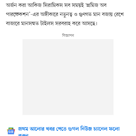
অর্জন করা আকিজ সিরামিকস সব সময়ই ‘প্রমিজ অব
পারফেকশন’-এর অঙ্গীকারে নতুনত্ব ও গুণগত মান বজায় রেখে
বাজারে মানসম্মত টাইলস সরবরাহ করে আসছে।
প্রথম আলোর খবর পেতে গুগল নিউজ চ্যানেল ফলো