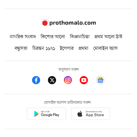
নাগরিক সংবাদ
কিশোর আলো
বিজ্ঞানচিন্তা
প্রথম আলো ট্রাস্ট
বন্ধুসভা
চিরন্তন ১৯৭১
ইপেপার
প্রথমা
মোবাইল ভ্যাস
অনুসরণ করুন
মোবাইল অ্যাপস ডাউনলোড করুন