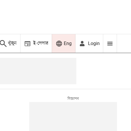
খুঁজুন
ই-পেপার
Login
Eng