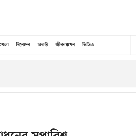
খেলা
বিনোদন
চাকরি
জীবনযাপন
ভিডিও