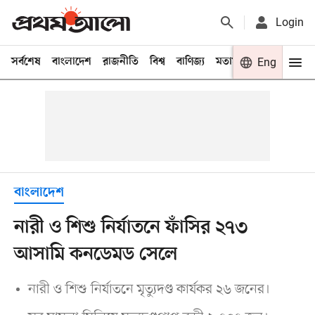
Login
সর্বশেষ
বাংলাদেশ
রাজনীতি
বিশ্ব
বাণিজ্য
মতামত
খেলা
Eng
বিনো
বাংলাদেশ
নারী ও শিশু নির্যাতনে ফাঁসির ২৭৩
আসামি কনডেমড সেলে
নারী ও শিশু নির্যাতনে মৃত্যুদণ্ড কার্যকর ২৬ জনের।