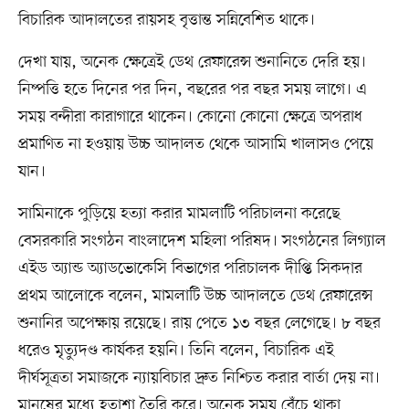
বিচারিক আদালতের রায়সহ বৃত্তান্ত সন্নিবেশিত থাকে।
দেখা যায়, অনেক ক্ষেত্রেই ডেথ রেফারেন্স শুনানিতে দেরি হয়।
নিষ্পত্তি হতে দিনের পর দিন, বছরের পর বছর সময় লাগে। এ
সময় বন্দীরা কারাগারে থাকেন। কোনো কোনো ক্ষেত্রে অপরাধ
প্রমাণিত না হওয়ায় উচ্চ আদালত থেকে আসামি খালাসও পেয়ে
যান।
সামিনাকে পুড়িয়ে হত্যা করার মামলাটি পরিচালনা করেছে
বেসরকারি সংগঠন বাংলাদেশ মহিলা পরিষদ। সংগঠনের লিগ্যাল
এইড অ্যান্ড অ্যাডভোকেসি বিভাগের পরিচালক দীপ্তি সিকদার
প্রথম আলোকে বলেন, মামলাটি উচ্চ আদালতে ডেথ রেফারেন্স
শুনানির অপেক্ষায় রয়েছে। রায় পেতে ১৩ বছর লেগেছে। ৮ বছর
ধরেও মৃত্যুদণ্ড কার্যকর হয়নি। তিনি বলেন, বিচারিক এই
দীর্ঘসূত্রতা সমাজকে ন্যায়বিচার দ্রুত নিশ্চিত করার বার্তা দেয় না।
মানুষের মধ্যে হতাশা তৈরি করে। অনেক সময় বেঁচে থাকা