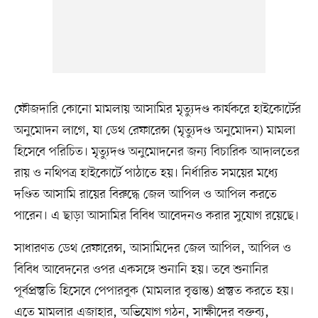
ফৌজদারি কোনো মামলায় আসামির মৃত্যুদণ্ড কার্যকরে হাইকোর্টের
অনুমোদন লাগে, যা ডেথ রেফারেন্স (মৃত্যুদণ্ড অনুমোদন) মামলা
হিসেবে পরিচিত। মৃত্যুদণ্ড অনুমোদনের জন্য বিচারিক আদালতের
রায় ও নথিপত্র হাইকোর্টে পাঠাতে হয়। নির্ধারিত সময়ের মধ্যে
দণ্ডিত আসামি রায়ের বিরুদ্ধে জেল আপিল ও আপিল করতে
পারেন। এ ছাড়া আসামির বিবিধ আবেদনও করার সুযোগ রয়েছে।
সাধারণত ডেথ রেফারেন্স, আসামিদের জেল আপিল, আপিল ও
বিবিধ আবেদনের ওপর একসঙ্গে শুনানি হয়। তবে শুনানির
পূর্বপ্রস্তুতি হিসেবে পেপারবুক (মামলার বৃত্তান্ত) প্রস্তুত করতে হয়।
এতে মামলার এজাহার, অভিযোগ গঠন, সাক্ষীদের বক্তব্য,