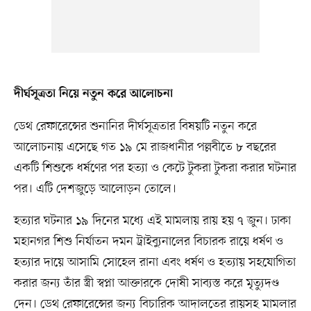
দীর্ঘসূত্রতা নিয়ে নতুন করে আলোচনা
ডেথ রেফারেন্সের শুনানির দীর্ঘসূত্রতার বিষয়টি নতুন করে
আলোচনায় এসেছে গত ১৯ মে রাজধানীর পল্লবীতে ৮ বছরের
একটি শিশুকে ধর্ষণের পর হত্যা ও কেটে টুকরা টুকরা করার ঘটনার
পর। এটি দেশজুড়ে আলোড়ন তোলে।
হত্যার ঘটনার ১৯ দিনের মধ্যে এই মামলায় রায় হয় ৭ জুন। ঢাকা
মহানগর শিশু নির্যাতন দমন ট্রাইব্যুনালের বিচারক রায়ে ধর্ষণ ও
হত্যার দায়ে আসামি সোহেল রানা এবং ধর্ষণ ও হত্যায় সহযোগিতা
করার জন্য তাঁর স্ত্রী স্বপ্না আক্তারকে দোষী সাব্যস্ত করে মৃত্যুদণ্ড
দেন। ডেথ রেফারেন্সের জন্য বিচারিক আদালতের রায়সহ মামলার