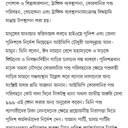
পোশাক ও শিল্পকারখানা, ট্রাফিক ব্যবস্থাপনা, কোরবানির পশু
পরিবহন, বেচাকেনা এবং ট্রাফিক ব্যবস্থাপনাসংক্রান্ত বিষয়াদি
সভায় উপস্থাপন করা হয়।
মানুষের যাতায়াত স্বস্তিদায়ক করতে হাইওয়ে পুলিশ এবং জেলা
পুলিশকে নির্দেশ দিয়েছেন আইজিপি চৌধুরী আবদুল্লাহ আল–
মামুন। তিনি বলেন, ঈদ সামনে রেখে মহাসড়কে ও সড়কে
ফিটনেস ও নিবন্ধনবিহীন গাড়ির চলাচল বন্ধ থাকবে। পুলিশপ্রধান
সড়ক অথবা নৌপথে কোরবানির পশু পরিবহনের ক্ষেত্রে পশুবাহী
গাড়ির সামনে গন্তব্যস্থান উল্লেখ করে ব্যানার লাগানোর জন্য
সংশ্লিষ্ট সবার প্রতি আহ্বান জানান। আইজিপি কোরবানির পশু
পরিবহনে কেউ বাধা দিলে নিকটস্থ থানা অথবা জাতীয় জরুরি সেবা
৯৯৯-এই ফোন করার জন্য অনুরোধ করেন। তিনি পশু
ব্যাপারীদের টাকা লেনদেনের ক্ষেত্রে প্রয়োজনীয় নিরাপত্তা দিতে
পুলিশ কর্মকর্তাদের নির্দেশ দেন। অজ্ঞান পার্টি, মলম পার্টির