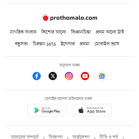
নাগরিক সংবাদ
কিশোর আলো
বিজ্ঞানচিন্তা
প্রথম আলো ট্রাস্ট
বন্ধুসভা
চিরন্তন ১৯৭১
ইপেপার
প্রথমা
মোবাইল ভ্যাস
অনুসরণ করুন
মোবাইল অ্যাপস ডাউনলোড করুন
আমাদের সম্পর্কে
বিজ্ঞাপন
সার্কুলেশন
নীতি ও শর্ত