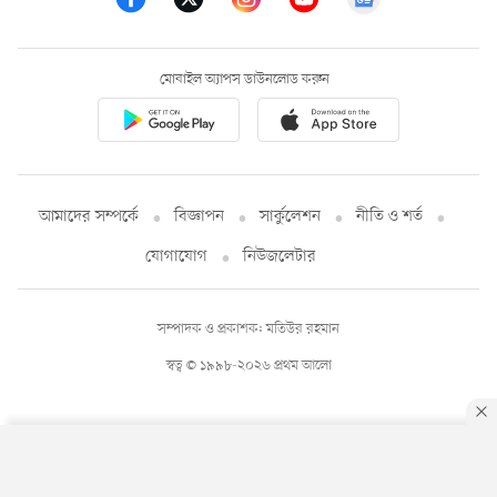
মোবাইল অ্যাপস ডাউনলোড করুন
আমাদের সম্পর্কে
বিজ্ঞাপন
সার্কুলেশন
নীতি ও শর্ত
যোগাযোগ
নিউজলেটার
সম্পাদক ও প্রকাশক: মতিউর রহমান
স্বত্ব © ১৯৯৮-২০২৬ প্রথম আলো
By using this site, you agree to our
Privacy Policy
.
OK