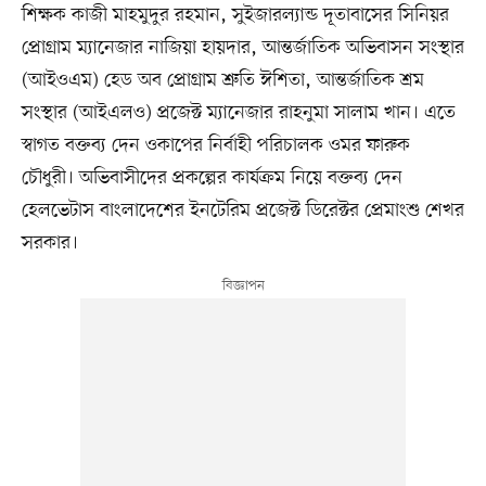
শিক্ষক কাজী মাহমুদুর রহমান, সুইজারল্যান্ড দূতাবাসের সিনিয়র
প্রোগ্রাম ম্যানেজার নাজিয়া হায়দার, আন্তর্জাতিক অভিবাসন সংস্থার
(আইওএম) হেড অব প্রোগ্রাম শ্রুতি ঈশিতা, আন্তর্জাতিক শ্রম
সংস্থার (আইএলও) প্রজেক্ট ম্যানেজার রাহনুমা সালাম খান। এতে
স্বাগত বক্তব্য দেন ওকাপের নির্বাহী পরিচালক ওমর ফারুক
চৌধুরী। অভিবাসীদের প্রকল্পের কার্যক্রম নিয়ে বক্তব্য দেন
হেলভেটাস বাংলাদেশের ইনটেরিম প্রজেক্ট ডিরেক্টর প্রেমাংশু শেখর
সরকার।