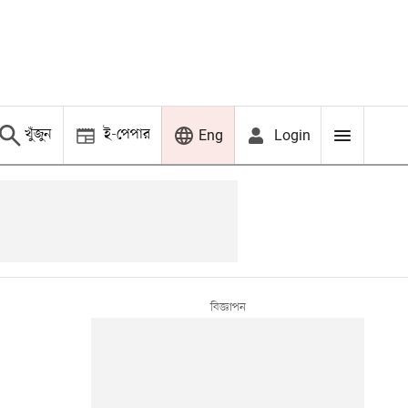
খুঁজুন
ই-পেপার
Login
Eng