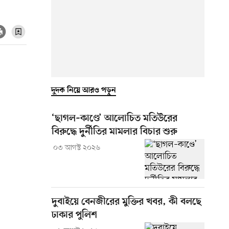
দুদক নিয়ে আরও পড়ুন
‘ছাগল–কাণ্ডে’ আলোচিত মতিউরের
বিরুদ্ধে দুর্নীতির মামলার বিচার শুরু
০৩ আগস্ট ২০২৬
দুবাইয়ে বেনজীরের মুক্তির খবর, কী বলছে
ঢাকার পুলিশ