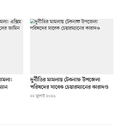
মামলা:
দুর্নীতির মামলায় টেকনাফ উপজেলা
্যান
পরিষদের সাবেক চেয়ারম্যানের কারাদণ্ড
২২ জুলাই ২০২৬