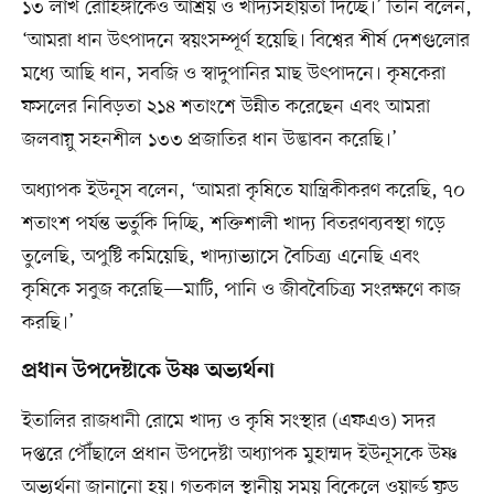
১৩ লাখ রোহিঙ্গাকেও আশ্রয় ও খাদ্যসহায়তা দিচ্ছে।’ তিনি বলেন,
‘আমরা ধান উৎপাদনে স্বয়ংসম্পূর্ণ হয়েছি। বিশ্বের শীর্ষ দেশগুলোর
মধ্যে আছি ধান, সবজি ও স্বাদুপানির মাছ উৎপাদনে। কৃষকেরা
ফসলের নিবিড়তা ২১৪ শতাংশে উন্নীত করেছেন এবং আমরা
জলবায়ু সহনশীল ১৩৩ প্রজাতির ধান উদ্ভাবন করেছি।’
অধ্যাপক ইউনূস বলেন, ‘আমরা কৃষিতে যান্ত্রিকীকরণ করেছি, ৭০
শতাংশ পর্যন্ত ভর্তুকি দিচ্ছি, শক্তিশালী খাদ্য বিতরণব্যবস্থা গড়ে
তুলেছি, অপুষ্টি কমিয়েছি, খাদ্যাভ্যাসে বৈচিত্র্য এনেছি এবং
কৃষিকে সবুজ করেছি—মাটি, পানি ও জীববৈচিত্র্য সংরক্ষণে কাজ
করছি।’
প্রধান উপদেষ্টাকে উষ্ণ অভ্যর্থনা
ইতালির রাজধানী রোমে খাদ্য ও কৃষি সংস্থার (এফএও) সদর
দপ্তরে পৌঁছালে প্রধান উপদেষ্টা অধ্যাপক মুহাম্মদ ইউনূসকে উষ্ণ
অভ্যর্থনা জানানো হয়। গতকাল স্থানীয় সময় বিকেলে ওয়ার্ল্ড ফুড