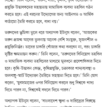
দিচ্ছে।’ তিনি বলেন, ‘তরুণ, নারী, কৃষক, কৃষি উদ্যোক্তা ও
প্রযুক্তি উদ্ভাবকদের সহায়তায় সামাজিক ব্যবসা তহবিল গঠন
করতে হবে। এই ধরনের উদ্যোগের জন্য আইনগত ও আর্থিক
কাঠামো তৈরি করতে হবে, বাধা নয়।’
তরুণদের ভূমিকা তুলে ধরে অধ্যাপক ইউনূস বলেন, ‘আজকের
তরুণ প্রজন্ম আগের তুলনায় অনেক বেশি সংযুক্ত, সৃজনশীল ও
প্রযুক্তিনির্ভর। তাদের চাকরি খোঁজার কথা বলবেন না, বরং চাকরি
সৃষ্টির ক্ষমতায়ন করুন।’ তিনি বলেন, ‘তরুণদের বিনিয়োগ তহবিল
ও সামাজিক ব্যবসা তহবিলের মাধ্যমে মূলধনে প্রবেশাধিকার দিতে
হবে। কৃষি-উদ্ভাবন কেন্দ্র, কৃষিপ্রযুক্তি, চক্রাকার খাদ্যব্যবস্থা ও
জলবায়ু–স্মার্ট উদ্যোক্তা তৈরিতে সহায়তা দিতে হবে।’ তিনি যোগ
করেন, ‘যুবসমাজের ওপর বিনিয়োগ করলে শুধু বিশ্বকে খাদ্য
দিতে পারব না, বিশ্বকেই বদলে দিতে পারব।’
অধ্যাপক ইউনূস বলেন, ‘বাংলাদেশ ক্ষুধা ও দারিদ্র্যের বিরুদ্ধে