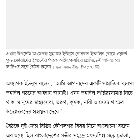
প্রধান উপদেষ্টা অধ্যাপক মুহাম্মদ ইউনূস রোববার ইতালির রোমে ওয়ার্ল্ড
ফুড ফোরামের ইভেন্টের ফাঁকে আইএফএডির প্রেসিডেন্ট আলভারো
লারিওর সঙ্গে বৈঠক করেন
ছবি: প্রধান উপদেষ্টার প্রেস উইং
অধ্যাপক ইউনূস বলেন, ‘আমি আপনাদের একটি সামাজিক ব্যবসা
তহবিল গঠনের আহ্বান জানাই। এমন তহবিল দারিদ্র্যসীমার নিচে
থাকা মানুষের স্বাস্থ্যসেবা, তরুণ, কৃষক, নারী ও মৎস্য খাতের
উদ্যোক্তাদের সহায়তা দেবে।’
বৈঠকে দুই নেতা বিভিন্ন কৌশলগত বিষয় নিয়ে আলোচনা করেন।
এর মধ্যে ছিল বাংলাদেশের গভীর সমুদ্রে মৎস্যশিল্প গড়ে তোলা,