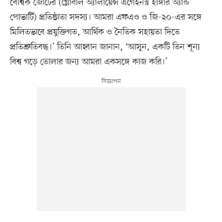
বৈশ্বিক জোটের (গ্লোবাল অ্যালায়েন্স এগেইনস্ট হাঙ্গার অ্যান্ড
পোভার্টি) প্রতিষ্ঠাতা সদস্য। আমরা এফএও ও জি-২০-এর সঙ্গে
মিলিতভাবে প্রযুক্তিগত, আর্থিক ও নৈতিক সহায়তা দিতে
প্রতিশ্রুতিবদ্ধ।’ তিনি আহ্বান জানান, ‘আসুন, একটি তিন শূন্য
বিশ্ব গড়ে তোলার জন্য আমরা একসঙ্গে কাজ করি।’