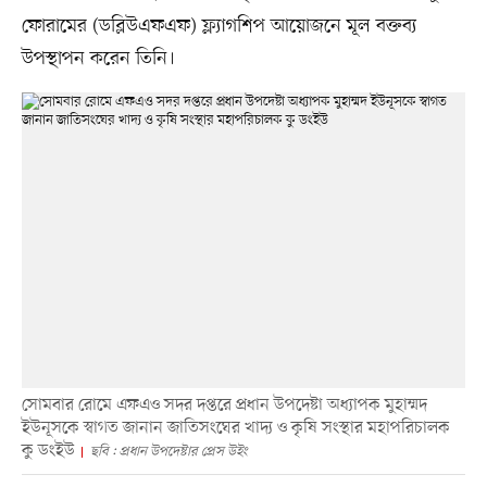
ফোরামের (ডব্লিউএফএফ) ফ্ল্যাগশিপ আয়োজনে মূল বক্তব্য
উপস্থাপন করেন তিনি।
সোমবার রোমে এফএও সদর দপ্তরে প্রধান উপদেষ্টা অধ্যাপক মুহাম্মদ
ইউনূসকে স্বাগত জানান জাতিসংঘের খাদ্য ও কৃষি সংস্থার মহাপরিচালক
কু ডংইউ
ছবি : প্রধান উপদেষ্টার প্রেস উইং