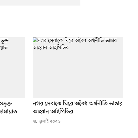
ওভুক্ত
নগর সেবাকে ঘিরে অবৈধ অর্থনীতি ভাঙার
জামায়াত
আহ্বান আইপিডির
২৮ জুলাই ২০২৬