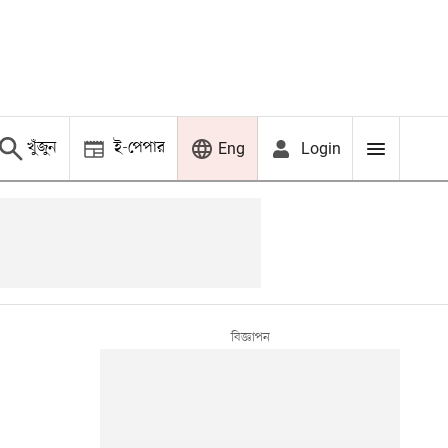
খুঁজুন
ই-পেপার
Login
Eng