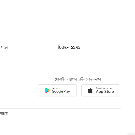
ধুসভা
চিরন্তন ১৯৭১
মোবাইল অ্যাপস ডাউনলোড করুন
েটার