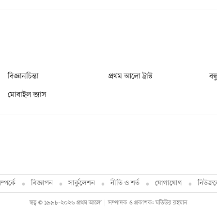
বিজ্ঞানচিন্তা
প্রথম আলো ট্রাস্ট
বন্
মোবাইল ভ্যাস
্পর্কে
বিজ্ঞাপন
সার্কুলেশন
নীতি ও শর্ত
যোগাযোগ
নিউজল
স্বত্ব © ১৯৯৮-২০২৬ প্রথম আলো
সম্পাদক ও প্রকাশক: মতিউর রহমান