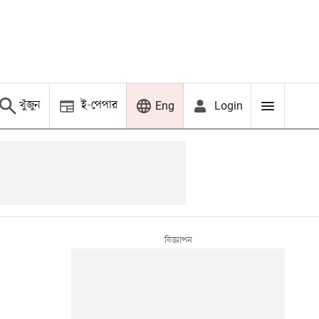
খুঁজুন
ই-পেপার
Login
Eng