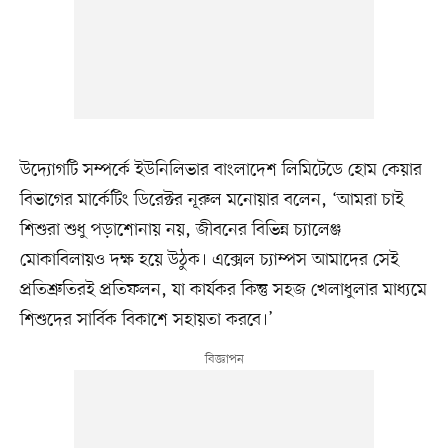
উদ্যোগটি সম্পর্কে ইউনিলিভার বাংলাদেশ লিমিটেডে হোম কেয়ার
বিভাগের মার্কেটিং ডিরেক্টর নূরুল মনোয়ার বলেন, ‘আমরা চাই
শিশুরা শুধু পড়াশোনায় নয়, জীবনের বিভিন্ন চ্যালেঞ্জ
মোকাবিলায়ও দক্ষ হয়ে উঠুক। এক্সেল চ্যাম্পস আমাদের সেই
প্রতিশ্রুতিরই প্রতিফলন, যা কার্যকর কিন্তু সহজ খেলাধুলার মাধ্যমে
শিশুদের সার্বিক বিকাশে সহায়তা করবে।’