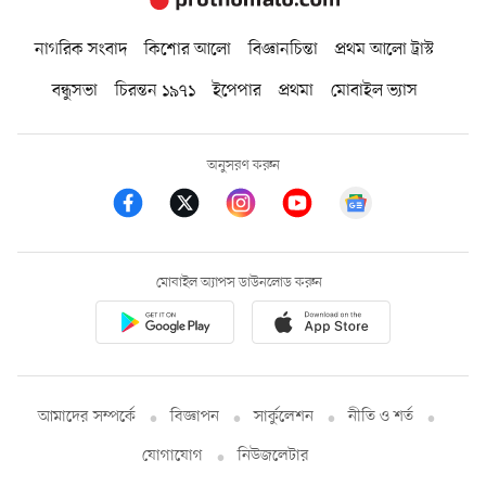
নাগরিক সংবাদ
কিশোর আলো
বিজ্ঞানচিন্তা
প্রথম আলো ট্রাস্ট
বন্ধুসভা
চিরন্তন ১৯৭১
ইপেপার
প্রথমা
মোবাইল ভ্যাস
অনুসরণ করুন
মোবাইল অ্যাপস ডাউনলোড করুন
আমাদের সম্পর্কে
বিজ্ঞাপন
সার্কুলেশন
নীতি ও শর্ত
যোগাযোগ
নিউজলেটার