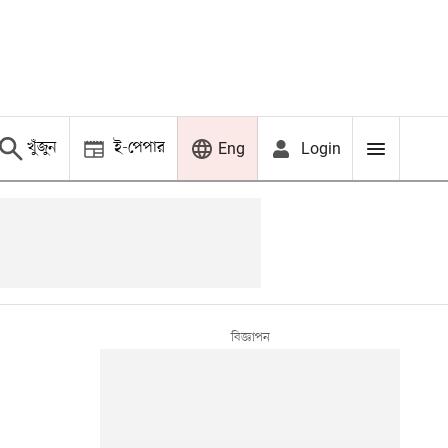
খুঁজুন
ই-পেপার
Login
Eng