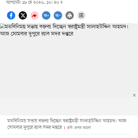
আপডেট: ১৮ মে ২০২৬, ১০: ৪০
মতবিনিময় সভায় বক্তব্য দিচ্ছেন স্বরাষ্ট্রমন্ত্রী সালাহউদ্দিন আহমদ। আজ
সোমবার দুপুরে র‍্যাব সদর দপ্তরে
ছবি: প্রথম আলো