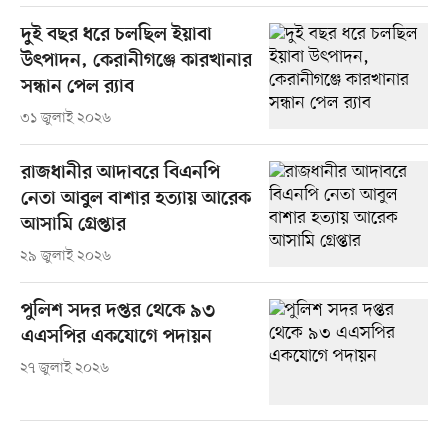
দুই বছর ধরে চলছিল ইয়াবা
উৎপাদন, কেরানীগঞ্জে কারখানার
সন্ধান পেল র‍্যাব
৩১ জুলাই ২০২৬
রাজধানীর আদাবরে বিএনপি
নেতা আবুল বাশার হত্যায় আরেক
আসামি গ্রেপ্তার
২৯ জুলাই ২০২৬
পুলিশ সদর দপ্তর থেকে ৯৩
এএসপির একযোগে পদায়ন
২৭ জুলাই ২০২৬