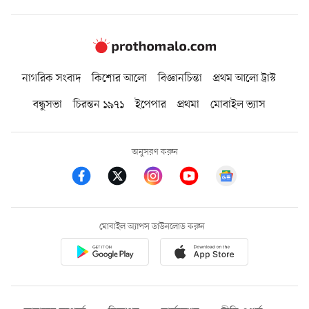
নাগরিক সংবাদ
কিশোর আলো
বিজ্ঞানচিন্তা
প্রথম আলো ট্রাস্ট
বন্ধুসভা
চিরন্তন ১৯৭১
ইপেপার
প্রথমা
মোবাইল ভ্যাস
অনুসরণ করুন
মোবাইল অ্যাপস ডাউনলোড করুন