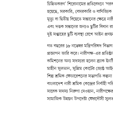
চিহ্নিতকরণ’ শিরোনামের প্রতিবেদনে ‘পরব
হয়েছে, সরকারি, বেসরকারি ও বাণিজ্যিক প্রত
মৃত্যু বা দ্বিতীয় বিয়েতে সন্তানের ক্ষেত্রে
এবং দত্তক সন্তানের জন্যও ছুটির বিধান র
দুই সপ্তাহের ছুটি ব্যবস্থা রেখে আইন প্
গত বছরের ১৮ নভেম্বর মন্ত্রিপরিষদ বিভা
প্রজ্ঞাপন জারি করে। নারীপক্ষ–এর প্রতিষ
কমিশনের অন্য সদস্যরা হলেন ব্র্যাক ইনস্টি
মাহীন সুলতান, সুপ্রিম কোর্টের জ্যেষ্ঠ
শিল্প শ্রমিক ফেডারেশনের সভাপতি কল্পনা আ
বাংলাদেশ নারী শ্রমিক কেন্দ্রের নির্বা
সাবেক সদস্য নিরুপা দেওয়ান, নারীপক্ষের
সামাজিক উন্নয়ন উপদেষ্টা ফেরদৌসী সুলতান