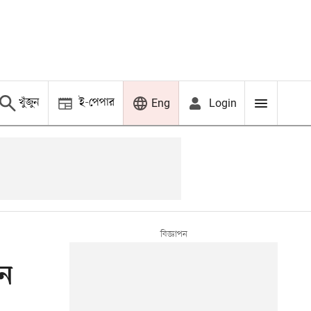
খুঁজুন
ই-পেপার
Login
Eng
ীন