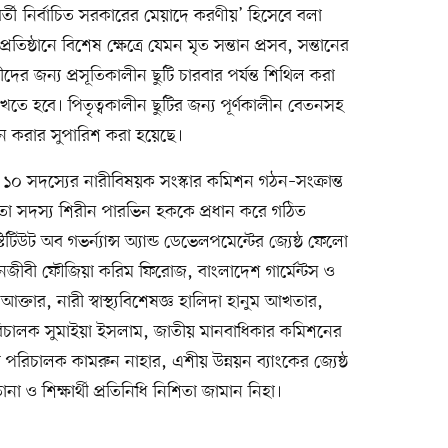
র্তী নির্বাচিত সরকারের মেয়াদে করণীয়’ হিসেবে বলা
িষ্ঠানে বিশেষ ক্ষেত্রে যেমন মৃত সন্তান প্রসব, সন্তানের
 নারীদের জন্য প্রসূতিকালীন ছুটি চারবার পর্যন্ত শিথিল করা
াখতে হবে। পিতৃত্বকালীন ছুটির জন্য পূর্ণকালীন বেতনসহ
রণয়ন করার সুপারিশ করা হয়েছে।
গ ১০ সদস্যের নারীবিষয়ক সংস্কার কমিশন গঠন–সংক্রান্ত
্ঠাতা সদস্য শিরীন পারভিন হককে প্রধান করে গঠিত
টিউট অব গভর্ন্যান্স অ্যান্ড ডেভেলপমেন্টের জ্যেষ্ঠ ফেলো
 আইনজীবী ফৌজিয়া করিম ফিরোজ, বাংলাদেশ গার্মেন্টস ও
ক্তার, নারী স্বাস্থ্যবিশেষজ্ঞ হালিদা হানুম আখতার,
হী পরিচালক সুমাইয়া ইসলাম, জাতীয় মানবাধিকার কমিশনের
 পরিচালক কামরুন নাহার, এশীয় উন্নয়ন ব্যাংকের জ্যেষ্ঠ
া ও শিক্ষার্থী প্রতিনিধি নিশিতা জামান নিহা।