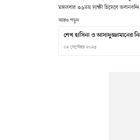
মঙ্গলবার ৩৬তম সাক্ষী হিসেবে জবানবন্
আরও পড়ুন
শেখ হাসিনা ও আসাদুজ্জামানের নির
০২ সেপ্টেম্বর ২০২৫