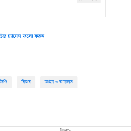
উজ চ্যানেল ফলো করুন
িপি
বিচার
আইন ও আদালত