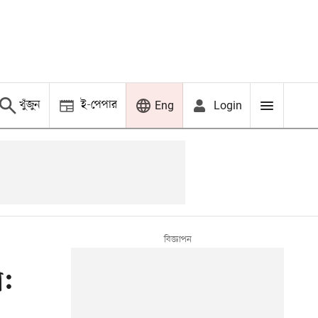
খুঁজুন
ই-পেপার
Login
Eng
া: