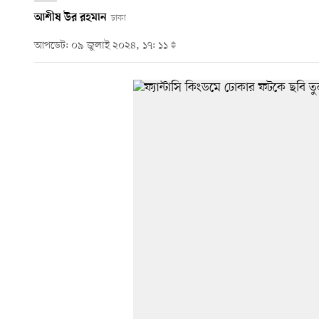
আশীষ উর রহমান
ঢাকা
আপডেট: ০৯ জুলাই ২০২৪, ১৭: ১১