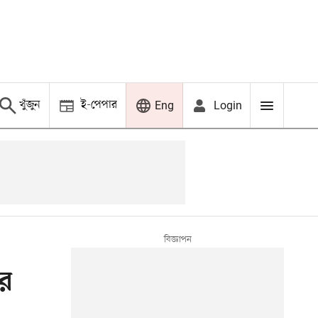
খুঁজুন
ই-পেপার
Login
Eng
ের