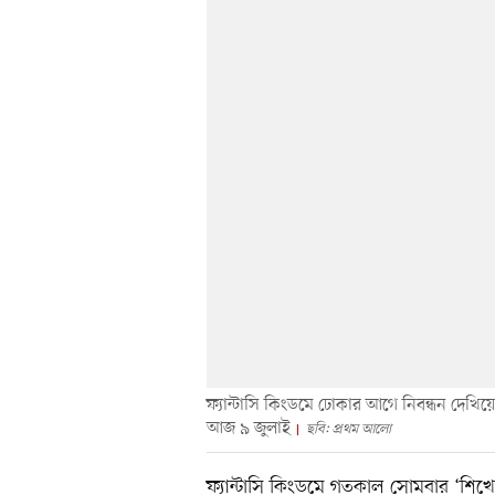
ফ্যান্টাসি কিংডমে ঢোকার আগে নিবন্ধন দেখিয়ে হ
আজ ৯ জুলাই
ছবি: প্রথম আলো
ফ্যান্টাসি কিংডমে গতকাল সোমবার ‘শিখো-প