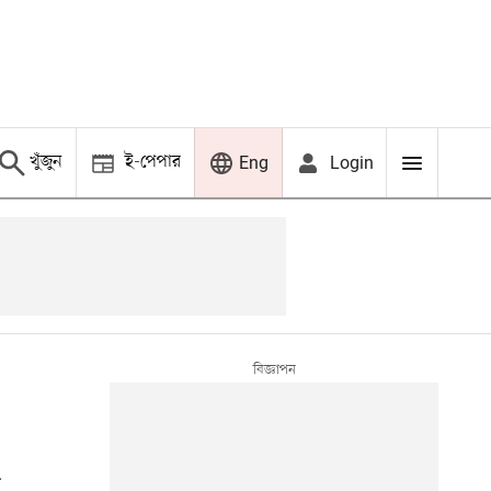
খুঁজুন
ই-পেপার
Login
Eng