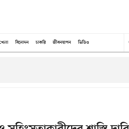
খেলা
বিনোদন
চাকরি
জীবনযাপন
ভিডিও