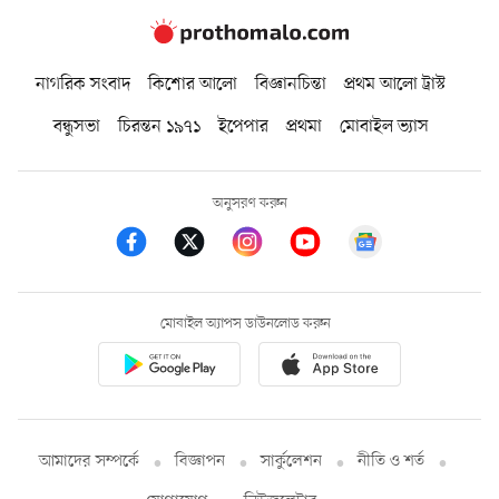
নাগরিক সংবাদ
কিশোর আলো
বিজ্ঞানচিন্তা
প্রথম আলো ট্রাস্ট
বন্ধুসভা
চিরন্তন ১৯৭১
ইপেপার
প্রথমা
মোবাইল ভ্যাস
অনুসরণ করুন
মোবাইল অ্যাপস ডাউনলোড করুন
আমাদের সম্পর্কে
বিজ্ঞাপন
সার্কুলেশন
নীতি ও শর্ত