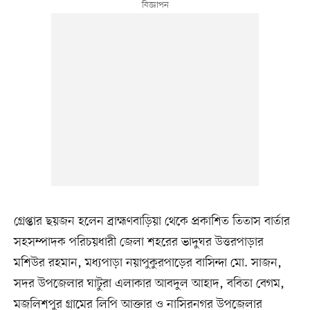
গ্রেপ্তার ছয়জন হলেন ব্রাহ্মণবাড়িয়া থেকে প্রকাশিত তিতাস বার্তার
সহসম্পাদক পরিচয়ধারী জেলা শহরের ভাদুঘর উত্তরপাড়ার
মশিউর রহমান, মধ্যপাড়া নয়াপুকুরপাড়ের বাসিন্দা মো. সাজন,
সদর উপজেলার ঘাটুরা এলাকার আবদুল আহাদ, ববিতা বেগম,
মজলিশপুর গ্রামের লিপি আক্তার ও নাসিরনগর উপজেলার