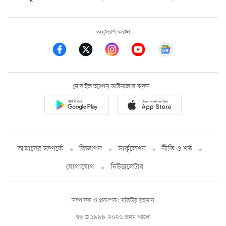
অনুসরণ করুন
মোবাইল অ্যাপস ডাউনলোড করুন
আমাদের সম্পর্কে
বিজ্ঞাপন
সার্কুলেশন
নীতি ও শর্ত
যোগাযোগ
নিউজলেটার
সম্পাদক ও প্রকাশক: মতিউর রহমান
স্বত্ব © ১৯৯৮-২০২৬ প্রথম আলো