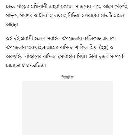
চাতলপাড়ের মক্ষিরানী জহুরা বেগম। সাজনের নামে আগে থেকেই
মাদক, মারধর ও চাঁদা আদায়সহ বিভিন্ন অপরাধের সাতটি মামলা
আছে।
ওই দুই প্রবাসী হলেন সরাইল উপজেলার কালিকচ্ছ এলাকা
উপজেলার অরুয়াইল গ্রামের বাসিন্দা শাকিল মিয়া (২৫) ও
অরুয়াইল বাজারের বাসিন্দা সোরাহান মিয়া। তাঁরা দুজন সম্পর্কে
চাচাতো চাচা-ভাতিজা।