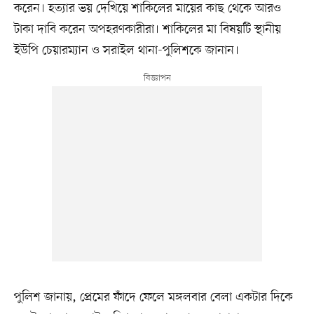
করেন। হত্যার ভয় দেখিয়ে শাকিলের মায়ের কাছ থেকে আরও
টাকা দাবি করেন অপহরণকারীরা। শাকিলের মা বিষয়টি স্থানীয়
ইউপি চেয়ারম্যান ও সরাইল থানা-পুলিশকে জানান।
পুলিশ জানায়, প্রেমের ফাঁদে ফেলে মঙ্গলবার বেলা একটার দিকে