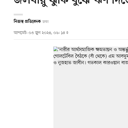
জলবায়ু ঝুঁকি বুঝে ঋণ দিত
নিজস্ব প্রতিবেদক
ঢাকা
আপডেট: ০৩ জুন ২০২৫, ০৬: ১৪