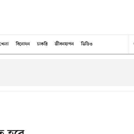
খেলা
বিনোদন
চাকরি
জীবনযাপন
ভিডিও