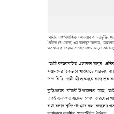
‘নারীর আর্থসমাজিক ক্ষমতায়ন ও অন্তর্ভুক্তি: ক
বৈঠকে (বাঁ থেকে) এম আবদুস সালাম, মোহাম্মদ
গতকাল কারওয়ান বাজারে প্রথম আলো কার্যাল
‘আমি বন্যাকবলিত এলাকার মানুষ। প্রতি
সন্তানদের ঠিকভাবে খাওয়াতে পারতাম ন
তাঁত কিনি। স্বামী–স্ত্রী একসঙ্গে কাজ 
কুড়িগ্রামের রৌমারী উপজেলার মোছা. আই
একই এলাকার এজেদা বেগম ও রমেছা খাতু
কথা বলার শক্তি পাওয়ার কথা বললেন গ
কার্যালয়ে অনুষ্ঠিত গোলটেবিল বৈঠকে।