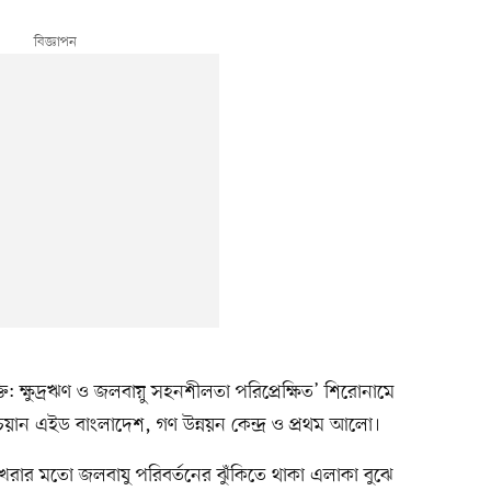
্তি: ক্ষুদ্রঋণ ও জলবায়ু সহনশীলতা পরিপ্রেক্ষিত’ শিরোনামে
ান এইড বাংলাদেশ, গণ উন্নয়ন কেন্দ্র ও প্রথম আলো।
 খরার মতো জলবাযু পরিবর্তনের ঝুঁকিতে থাকা এলাকা বুঝে