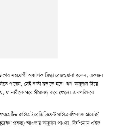
ন বিভাগের সহযোগী অধ্যাপক স্নিগ্ধা রেজওয়ানা বলেন, একজন
ন্ত নিতে পারেন, সেই বার্তা ছড়াতে হবে। ঋণ–অনুদান দিয়ে
য়, যা নারীকে ঘরে সীমাবদ্ধ করে ফেলে। জনপরিসরে
সফরমেটিভ ক্লাইমেট রেজিলিয়েন্ট মাইক্রোফিন্যান্স প্রজেক্ট’
ষুদ্রঋণ প্রকল্প) আওতায় অনুদান পাওয়া। ক্রিশ্চিয়ান এইড