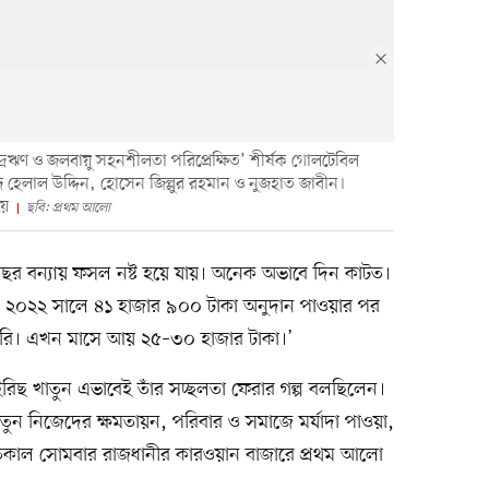
্ষুদ্রঋণ ও জলবায়ু সহনশীলতা পরিপ্রেক্ষিত’ শীর্ষক গোলটেবিল
 হেলাল উদ্দিন, হোসেন জিল্লুর রহমান ও নুজহাত জাবীন।
য়ে
ছবি: প্রথম আলো
বছর বন্যায় ফসল নষ্ট হয়ে যায়। অনেক অভাবে দিন কাটত।
া। ২০২২ সালে ৪১ হাজার ৯০০ টাকা অনুদান পাওয়ার পর
শুরু করি। এখন মাসে আয় ২৫–৩০ হাজার টাকা।’
রিছ খাতুন এভাবেই তাঁর সচ্ছলতা ফেরার গল্প বলছিলেন।
ন নিজেদের ক্ষমতায়ন, পরিবার ও সমাজে মর্যাদা পাওয়া,
তকাল সোমবার রাজধানীর কারওয়ান বাজারে প্রথম আলো