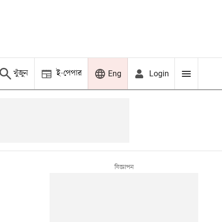
খুঁজুন
ই-পেপার
Login
Eng