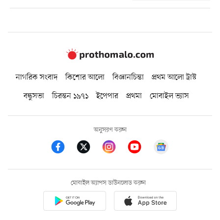
নাগরিক সংবাদ
কিশোর আলো
বিজ্ঞানচিন্তা
প্রথম আলো ট্রাস্ট
বন্ধুসভা
চিরন্তন ১৯৭১
ইপেপার
প্রথমা
মোবাইল ভ্যাস
অনুসরণ করুন
মোবাইল অ্যাপস ডাউনলোড করুন