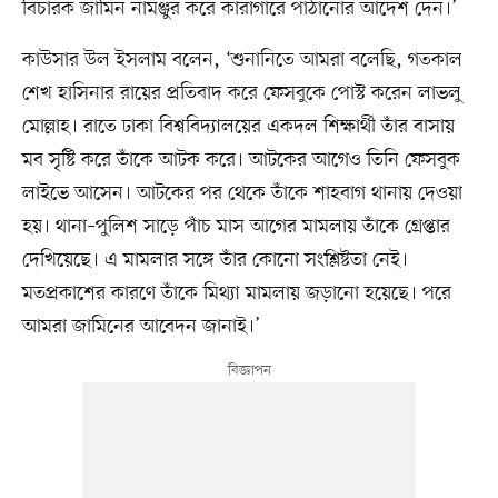
বিচারক জামিন নামঞ্জুর করে কারাগারে পাঠানোর আদেশ দেন।’
কাউসার উল ইসলাম বলেন, ‘শুনানিতে আমরা বলেছি, গতকাল
শেখ হাসিনার রায়ের প্রতিবাদ করে ফেসবুকে পোস্ট করেন লাভলু
মোল্লাহ। রাতে ঢাকা বিশ্ববিদ্যালয়ের একদল শিক্ষার্থী তাঁর বাসায়
মব সৃষ্টি করে তাঁকে আটক করে। আটকের আগেও তিনি ফেসবুক
লাইভে আসেন। আটকের পর থেকে তাঁকে শাহবাগ থানায় দেওয়া
হয়। থানা–পুলিশ সাড়ে পাঁচ মাস আগের মামলায় তাঁকে গ্রেপ্তার
দেখিয়েছে। এ মামলার সঙ্গে তাঁর কোনো সংশ্লিষ্টতা নেই।
মতপ্রকাশের কারণে তাঁকে মিথ্যা মামলায় জড়ানো হয়েছে। পরে
আমরা জামিনের আবেদন জানাই।’