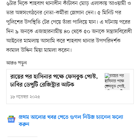
৬টার দিকে শাহবাগ থানাধীন কাঁটাবন মোড় এলাকায় আওয়ামী ও
তার অঙ্গসংগঠনের নেতা–কর্মীরা স্লোগান দেন। ৫ মিনিট পর
পুলিশের উপস্থিতি টের পেয়ে তাঁরা পালিয়ে যান। এ ঘটনায় পরের
দিন ৯ জনকে এজাহারনামীয় ৪০ থেকে ৫০ জনকে সন্ত্রাসবিরোধী
আইনের মামলায় আসামি করে শাহবাগ থানার উপপরিদর্শক
কামাল উদ্দিন মিয়া মামলা করেন।
আরও পড়ুন
রায়ের পর হাসিনার পক্ষে ফেসবুক পোস্ট,
ঢাবির ডেপুটি রেজিস্ট্রার আটক
১৮ নভেম্বর ২০২৫
প্রথম আলোর খবর পেতে গুগল নিউজ চ্যানেল ফলো
করুন