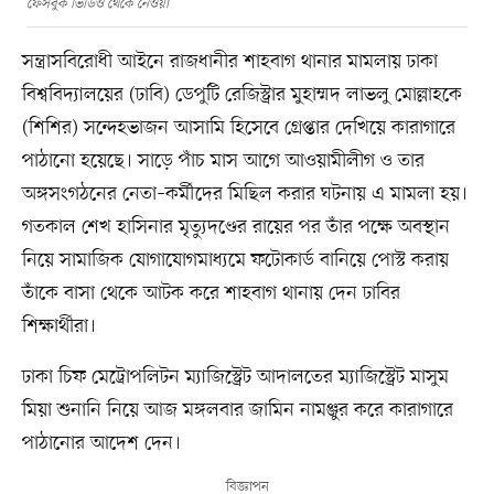
ফেসবুক ভিডিও থেকে নেওয়া
সন্ত্রাসবিরোধী আইনে রাজধানীর শাহবাগ থানার মামলায় ঢাকা
বিশ্ববিদ্যালয়ের (ঢাবি) ডেপুটি রেজিস্ট্রার মুহাম্মদ লাভলু মোল্লাহকে
(শিশির) সন্দেহভাজন আসামি হিসেবে গ্রেপ্তার দেখিয়ে কারাগারে
পাঠানো হয়েছে। সাড়ে পাঁচ মাস আগে আওয়ামীলীগ ও তার
অঙ্গসংগঠনের নেতা–কর্মীদের মিছিল করার ঘটনায় এ মামলা হয়।
গতকাল শেখ হাসিনার মৃত্যুদণ্ডের রায়ের পর তাঁর পক্ষে অবস্থান
নিয়ে সামাজিক যোগাযোগমাধ্যমে ফটোকার্ড বানিয়ে পোস্ট করায়
তাঁকে বাসা থেকে আটক করে শাহবাগ থানায় দেন ঢাবির
শিক্ষার্থীরা।
ঢাকা চিফ মেট্রোপলিটন ম্যাজিস্ট্রেট আদালতের ম্যাজিস্ট্রেট মাসুম
মিয়া শুনানি নিয়ে আজ মঙ্গলবার জামিন নামঞ্জুর করে কারাগারে
পাঠানোর আদেশ দেন।