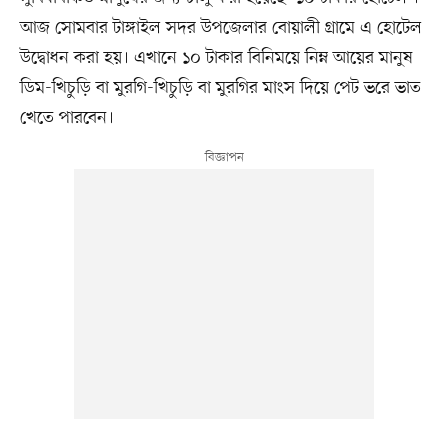
আজ সোমবার টাঙ্গাইল সদর উপজেলার বোয়ালী গ্রামে এ হোটেল
উদ্বোধন করা হয়। এখানে ১০ টাকার বিনিময়ে নিম্ন আয়ের মানুষ
ডিম-খিচুড়ি বা মুরগি-খিচুড়ি বা মুরগির মাংস দিয়ে পেট ভরে ভাত
খেতে পারবেন।