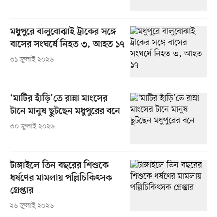
মধুপুরে বালুবোঝাই ট্রাকের সঙ্গে
বাসের সংঘর্ষে নিহত ৩, আহত ১৭
৩১ জুলাই ২০২৬
‘মাটির হাঁড়ি’তে রান্না মাংসের
টানে মানুষ ছুটছেন মধুপুরের বনে
৩০ জুলাই ২০২৬
টাঙ্গাইলে তিন বছরের শিশুকে
ধর্ষণের মামলায় পল্লিচিকিৎসক
গ্রেপ্তার
২৬ জুলাই ২০২৬