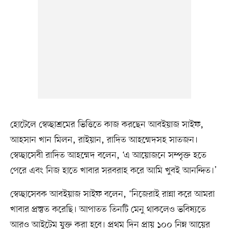
হোটেলে স্বেচ্ছাশ্রমের ভিত্তিতে কাজ করছেন আবইয়াজ সাইফ,
আহসান খান মিলন, রাইয়ান, রাদিত আহম্মেদসহ সাতজন।
স্বেচ্ছাসেবী রাদিত আহম্মেদ বলেন, ‘এ আয়োজনে সম্পৃক্ত হতে
পেরে এবং নিজ হাতে খাবার সরবরাহ করে আমি খুবই আনন্দিত।’
স্বেচ্ছাসেবক আবইয়াজ সাইফ বলেন, ‘নিজেরাই রান্না করে আমরা
খাবার প্রস্তুত করেছি। আপাতত তিনটি মেনু থাকলেও ভবিষ্যতে
আরও আইটেম যুক্ত করা হবে। প্রথম দিন প্রায় ১০০ নিম্ন আয়ের