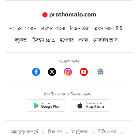
নাগরিক সংবাদ
কিশোর আলো
বিজ্ঞানচিন্তা
প্রথম আলো ট্রাস্ট
বন্ধুসভা
চিরন্তন ১৯৭১
ইপেপার
প্রথমা
মোবাইল ভ্যাস
অনুসরণ করুন
মোবাইল অ্যাপস ডাউনলোড করুন
আমাদের সম্পর্কে
বিজ্ঞাপন
সার্কুলেশন
নীতি ও শর্ত