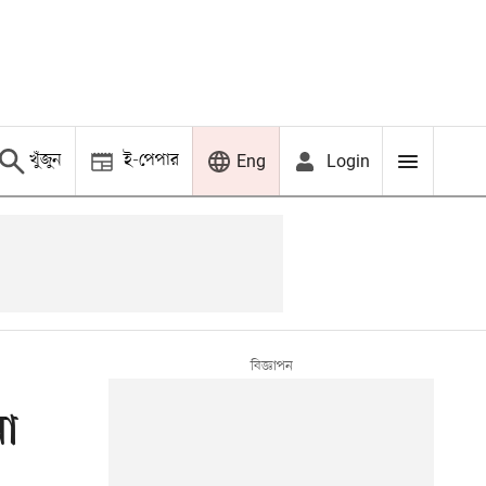
খুঁজুন
ই-পেপার
Login
Eng
না