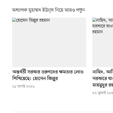
অধ্যাপক মুহাম্মদ ইউনূস নিয়ে আরও পড়ুন
অন্তর্বর্তী সরকার তরুণদের ক্ষমতার লোভ
নাহিদ, আসি
শিখিয়েছে: হোসেন জিল্লুর
সরকারে যাও
মাহমুদুর র
০১ আগস্ট ২০২৬
২৩ জুলাই ২০