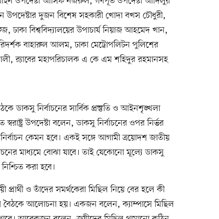
আইন উপদেষ্টা আসিফ নজরুল, গণপূর্ত উপদেষ্টা আদিলুর
ান উপদেষ্টার দুজন বিশেষ সহকারী খোদা বখস চৌধুরী,
িজ, ঢাকা বিশ্ববিদ্যালয়ের উপাচার্য নিয়াজ আহমেদ খান,
পরিদর্শক বাহারুল আলম, ঢাকা মেট্রোপলিটন পুলিশের
লী, র‌্যাবের মহাপরিচালক এ কে এম শহিদুর রহমানসহ
।
ঠকে ডাকসু নির্বাচনের সার্বিক প্রস্তুতি ও আইনশৃঙ্খলা
্বরাষ্ট্র উপদেষ্টা বলেন, ডাকসু নির্বাচনের ওপর নির্ভর
সদ নির্বাচন কেমন হবে। একই সঙ্গে আগামী ত্রয়োদশ জাতীয়
বাচনের মাধ্যমে বোঝা যাবে। তাই যেকোনো মূল্যে ডাকসু
েশ নিশ্চিত করা হবে।
প্রার্থী ও তাঁদের সমর্থকেরা মিছিল নিয়ে বের হলে কী
িয়ে বৈঠকে আলোচনা হয়। একজন বলেন, ক্যাম্পাসে মিছিল