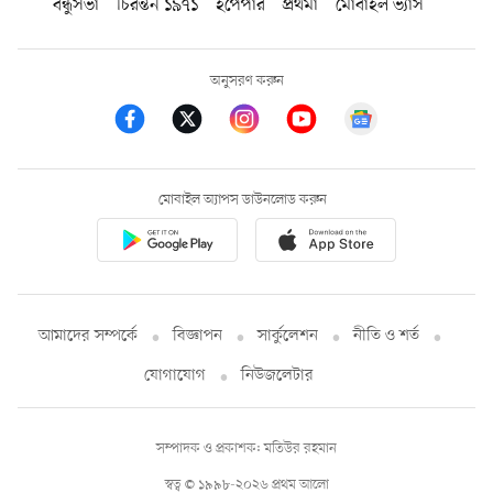
বন্ধুসভা
চিরন্তন ১৯৭১
ইপেপার
প্রথমা
মোবাইল ভ্যাস
অনুসরণ করুন
মোবাইল অ্যাপস ডাউনলোড করুন
আমাদের সম্পর্কে
বিজ্ঞাপন
সার্কুলেশন
নীতি ও শর্ত
যোগাযোগ
নিউজলেটার
সম্পাদক ও প্রকাশক: মতিউর রহমান
স্বত্ব © ১৯৯৮-২০২৬ প্রথম আলো