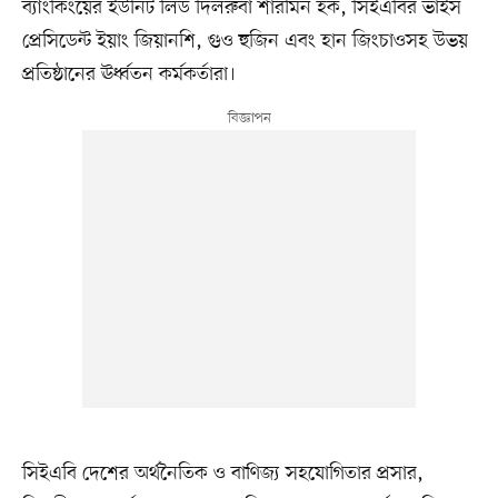
ব্যাংকিংয়ের ইউনিট লিড দিলরুবা শারমিন হক, সিইএবির ভাইস
প্রেসিডেন্ট ইয়াং জিয়ানশি, গুও হুজিন এবং হান জিংচাওসহ উভয়
প্রতিষ্ঠানের ঊর্ধ্বতন কর্মকর্তারা।
সিইএবি দেশের অর্থনৈতিক ও বাণিজ্য সহযোগিতার প্রসার,