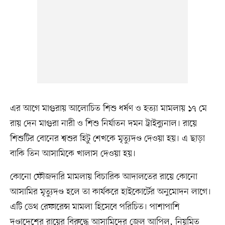
এর আগে মাগুরায় আলোচিত শিশু ধর্ষণ ও হত্যা মামলায় ১৭ মে
রায় দেন মাগুরা নারী ও শিশু নির্যাতন দমন ট্রাইব্যুনাল। রায়ে
শিশুটির বোনের শ্বশুর হিটু শেখকে মৃত্যুদণ্ড দেওয়া হয়। এ ছাড়া
বাকি তিন আসামিকে খালাস দেওয়া হয়।
কোনো ফৌজদারি মামলায় বিচারিক আদালতের রায়ে কোনো
আসামির মৃত্যুদণ্ড হলে তা কার্যকরে হাইকোর্টের অনুমোদন লাগে।
এটি ডেথ রেফারেন্স মামলা হিসেবে পরিচিত। পাশাপাশি
দণ্ডাদেশের রায়ের বিরুদ্ধে আসামিদের জেল আপিল, নিয়মিত