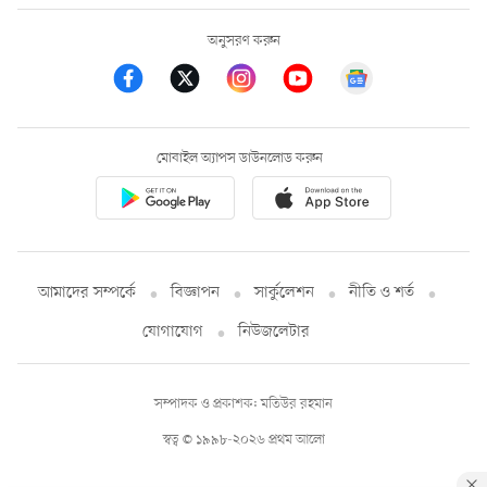
অনুসরণ করুন
মোবাইল অ্যাপস ডাউনলোড করুন
আমাদের সম্পর্কে
বিজ্ঞাপন
সার্কুলেশন
নীতি ও শর্ত
যোগাযোগ
নিউজলেটার
সম্পাদক ও প্রকাশক: মতিউর রহমান
স্বত্ব © ১৯৯৮-২০২৬ প্রথম আলো