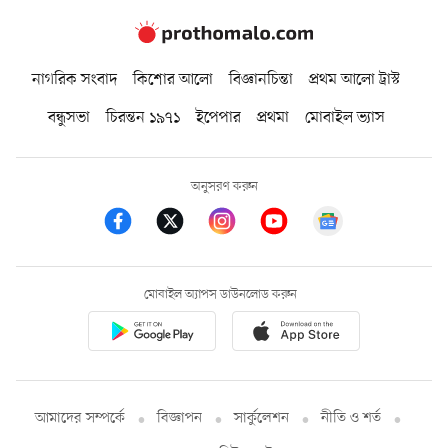
নাগরিক সংবাদ
কিশোর আলো
বিজ্ঞানচিন্তা
প্রথম আলো ট্রাস্ট
বন্ধুসভা
চিরন্তন ১৯৭১
ইপেপার
প্রথমা
মোবাইল ভ্যাস
অনুসরণ করুন
মোবাইল অ্যাপস ডাউনলোড করুন
আমাদের সম্পর্কে
বিজ্ঞাপন
সার্কুলেশন
নীতি ও শর্ত