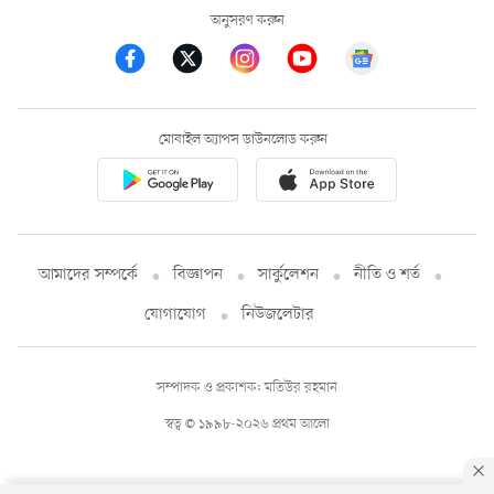
অনুসরণ করুন
মোবাইল অ্যাপস ডাউনলোড করুন
আমাদের সম্পর্কে
বিজ্ঞাপন
সার্কুলেশন
নীতি ও শর্ত
যোগাযোগ
নিউজলেটার
সম্পাদক ও প্রকাশক: মতিউর রহমান
স্বত্ব © ১৯৯৮-২০২৬ প্রথম আলো