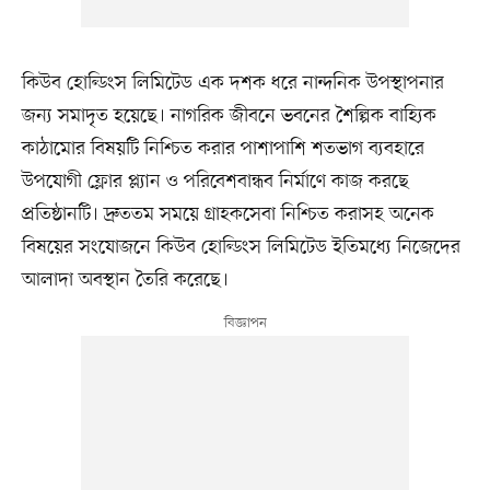
কিউব হোল্ডিংস লিমিটেড এক দশক ধরে নান্দনিক উপস্থাপনার
জন্য সমাদৃত হয়েছে। নাগরিক জীবনে ভবনের শৈল্পিক বাহ্যিক
কাঠামোর বিষয়টি নিশ্চিত করার পাশাপাশি শতভাগ ব্যবহারে
উপযোগী ফ্লোর প্ল্যান ও পরিবেশবান্ধব নির্মাণে কাজ করছে
প্রতিষ্ঠানটি। দ্রুততম সময়ে গ্রাহকসেবা নিশ্চিত করাসহ অনেক
বিষয়ের সংযোজনে কিউব হোল্ডিংস লিমিটেড ইতিমধ্যে নিজেদের
আলাদা অবস্থান তৈরি করেছে।