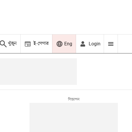
খুঁজুন
ই-পেপার
Login
Eng