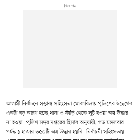
আগামী নির্বাচনে সম্ভাব্য সহিংসতা মোকাবিলায় পুলিশের উদ্বেগের
একটা বড় কারণ হচ্ছে থানা ও ফাঁড়ি থেকে লুট হওয়া অস্ত্র উদ্ধার
না হওয়া। পুলিশ সদর দপ্তরের হিসাব অনুযায়ী, গত মঙ্গলবার
পর্যন্ত ১ হাজার ৩৫০টি অস্ত্র উদ্ধার হয়নি। নির্বাচনী সহিংসতায়