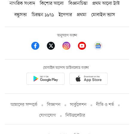
নাগরিক সংবাদ
কিশোর আলো
বিজ্ঞানচিন্তা
প্রথম আলো ট্রাস্ট
বন্ধুসভা
চিরন্তন ১৯৭১
ইপেপার
প্রথমা
মোবাইল ভ্যাস
অনুসরণ করুন
মোবাইল অ্যাপস ডাউনলোড করুন
আমাদের সম্পর্কে
বিজ্ঞাপন
সার্কুলেশন
নীতি ও শর্ত
যোগাযোগ
নিউজলেটার