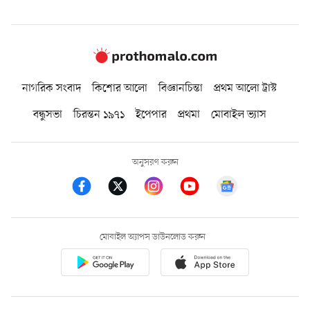
নাগরিক সংবাদ
কিশোর আলো
বিজ্ঞানচিন্তা
প্রথম আলো ট্রাস্ট
বন্ধুসভা
চিরন্তন ১৯৭১
ইপেপার
প্রথমা
মোবাইল ভ্যাস
অনুসরণ করুন
মোবাইল অ্যাপস ডাউনলোড করুন