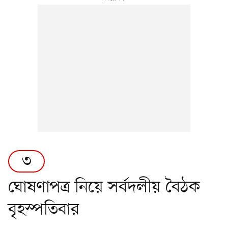
৩
ঘোষণাপত্র নিয়ে সর্বদলীয় বৈঠক
বৃহস্পতিবার