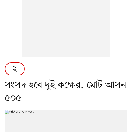
২
সংসদ হবে দুই কক্ষের, মোট আসন
৫০৫