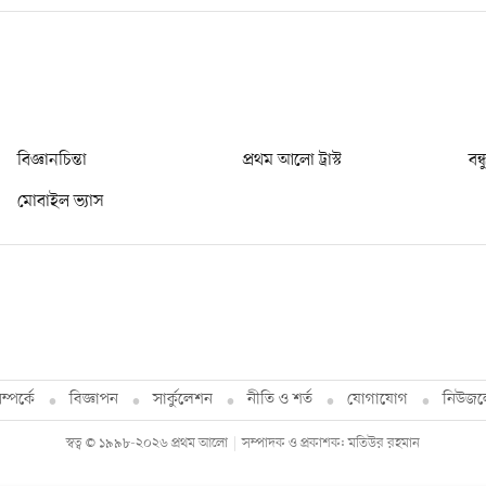
বিজ্ঞানচিন্তা
প্রথম আলো ট্রাস্ট
বন্
মোবাইল ভ্যাস
্পর্কে
বিজ্ঞাপন
সার্কুলেশন
নীতি ও শর্ত
যোগাযোগ
নিউজল
স্বত্ব © ১৯৯৮-২০২৬ প্রথম আলো
সম্পাদক ও প্রকাশক: মতিউর রহমান