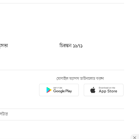
ধুসভা
চিরন্তন ১৯৭১
মোবাইল অ্যাপস ডাউনলোড করুন
েটার