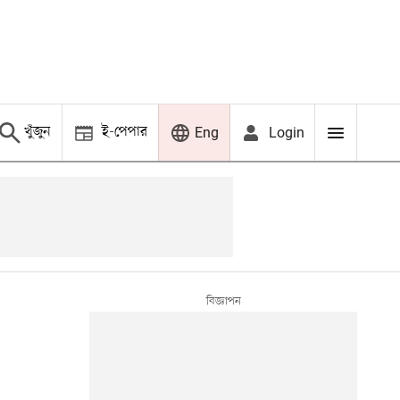
খুঁজুন
ই-পেপার
Login
Eng