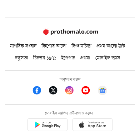
নাগরিক সংবাদ
কিশোর আলো
বিজ্ঞানচিন্তা
প্রথম আলো ট্রাস্ট
বন্ধুসভা
চিরন্তন ১৯৭১
ইপেপার
প্রথমা
মোবাইল ভ্যাস
অনুসরণ করুন
মোবাইল অ্যাপস ডাউনলোড করুন