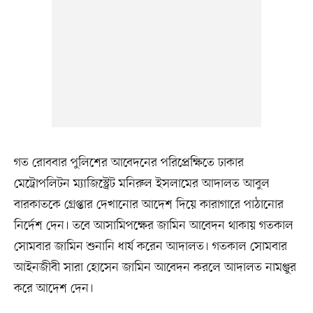
গত রোববার পুলিশের আবেদনের পরিপ্রেক্ষিতে ঢাকার
মেট্রোপলিটন ম্যাজিস্ট্রেট মনিরুল ইসলামের আদালত আবুল
বারকাতকে গ্রেপ্তার দেখানোর আদেশ দিয়ে কারাগারে পাঠানোর
নির্দেশ দেন। তবে আসামিপক্ষের জামিন আবেদন থাকায় গতকাল
সোমবার জামিন শুনানি ধার্য করেন আদালত। গতকাল সোমবার
আইনজীবী সারা হোসেন জামিন আবেদন করলে আদালত নামঞ্জুর
করে আদেশ দেন।