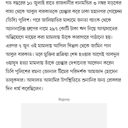
গত বছরের ১০ জুলাই রাতে রাজধানীর ধানমন্ডির ৩ নম্বর সড়কের
বাসা থেকে আবুল বারকাতকে গ্রেপ্তার করে ঢাকা মহানগর গোয়েন্দা
(ডিবি) পুলিশ। পরে জালিয়াতির মাধ্যমে জনতা ব্যাংক থেকে
অ্যাননটেক্স গ্রুপের নামে ২৯৭ কোটি টাকা ঋণ নিয়ে আত্মসাতের
অভিযোগে দায়ের করা মামলায় তাঁকে কারাগারে পাঠানো হয়।
এরপর ৭ জুন ওই মামলায় আপিল বিভাগ থেকে জামিন পান
আবুল বারকাত। তবে মুক্তির প্রক্রিয়া শেষ হওয়ার আগেই আবদুল
ওয়াদুদ হত্যা মামলায় তাঁকে গ্রেপ্তার দেখানোর আবেদন করেন
ডিবি পুলিশের রমনা জোনাল টিমের পরিদর্শক আমজাদ হোসেন
তালুকদার। আদালত আসামির উপস্থিতিতে শুনানির জন্য রোববার
দিন ধার্য করেছিলেন।