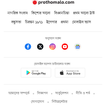
নাগরিক সংবাদ
কিশোর আলো
বিজ্ঞানচিন্তা
প্রথম আলো ট্রাস্ট
বন্ধুসভা
চিরন্তন ১৯৭১
ইপেপার
প্রথমা
মোবাইল ভ্যাস
অনুসরণ করুন
মোবাইল অ্যাপস ডাউনলোড করুন
আমাদের সম্পর্কে
বিজ্ঞাপন
সার্কুলেশন
নীতি ও শর্ত
যোগাযোগ
নিউজলেটার