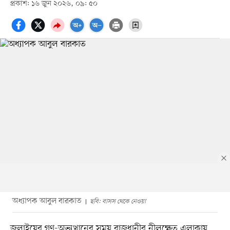
প্রকাশ: ১৬ জুন ২০২৬, ০৯: ৫০
অধ্যাপক আবুল বারকাত
ছবি: বাসস থেকে নেওয়া
জুলাইয়ের গণ-অভ্যুত্থানের সময় রাজধানীর নীলক্ষেত এলাকায়