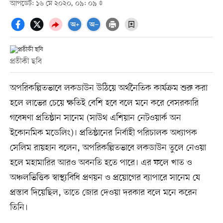
আপডেট: ১৬ মে ২০২০, ০৯: ০৯
প্রতীকী ছবি
অপরিকল্পিতভাবে লকডাউন উঠিয়ে অর্থনৈতিক কার্যক্রম শুরু করা
হলে লাভের চেয়ে ক্ষতিই বেশি হবে বলে মনে করে বেসরকারি
গবেষণা প্রতিষ্ঠান সানেম (সাউথ এশিয়ান নেটওয়ার্ক অন
ইকোনমিক মডেলিং)। প্রতিষ্ঠানের নির্বাহী পরিচালক অধ্যাপক
সেলিম রায়হান বলেন, অপরিকল্পিতভাবে লকডাউন তুলে নেওয়া
হলে মহামারির আরও অবনতি হতে পারে। এর ফলে খাত ও
অঞ্চলভিত্তিক স্বাস্থ্যবিধি প্রণয়ন ও প্রয়োগের ব্যাপারে সানেম যে
প্রস্তাব দিয়েছিল, তাতে জোর দেওয়া দরকার বলে মনে করেন
তিনি।