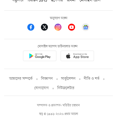
বন্ধুসভা
চিরন্তন ১৯৭১
ইপেপার
প্রথমা
মোবাইল ভ্যাস
অনুসরণ করুন
মোবাইল অ্যাপস ডাউনলোড করুন
আমাদের সম্পর্কে
বিজ্ঞাপন
সার্কুলেশন
নীতি ও শর্ত
যোগাযোগ
নিউজলেটার
সম্পাদক ও প্রকাশক: মতিউর রহমান
স্বত্ব © ১৯৯৮-২০২৬ প্রথম আলো