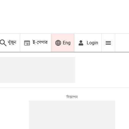
খুঁজুন
ই-পেপার
Login
Eng