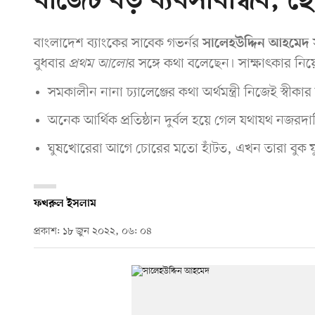
বাজেট বড় ব্যবসাবান্ধব, ছো
বাংলাদেশ ব্যাংকের সাবেক গভর্নর
স
সালেহউদ্দিন আহমেদ
বুধবার
প্রথম আলো
র সঙ্গে কথা বলেছেন। সাক্ষাৎকার নি
সমকালীন নানা চ্যালেঞ্জের কথা অর্থমন্ত্রী নিজেই স্ব
অনেক আর্থিক প্রতিষ্ঠান দুর্বল হয়ে গেল যথাযথ নজরদা
ঘুষখোরেরা আগে চোরের মতো হাঁটত, এখন তারা বুক ফুল
ফখরুল ইসলাম
প্রকাশ: ১৮ জুন ২০২২, ০৬: ০৪