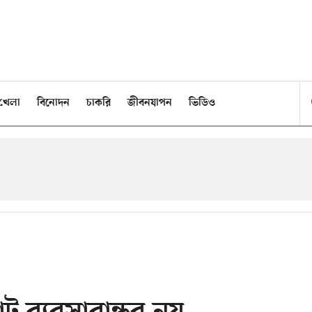
খেলা
বিনোদন
চাকরি
জীবনযাপন
ভিডিও