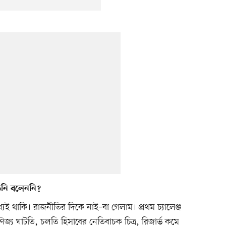
তিনি বলেননি?
্যেই থাকি। রাজনীতির দিকে নাই–বা গেলাম। প্রথম চ্যালেঞ্জ
বাণিজ্য ঘাটতি, চলতি হিসাবের নেতিবাচক চিত্র, রিজার্ভ কমে