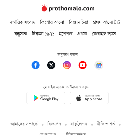
নাগরিক সংবাদ
কিশোর আলো
বিজ্ঞানচিন্তা
প্রথম আলো ট্রাস্ট
বন্ধুসভা
চিরন্তন ১৯৭১
ইপেপার
প্রথমা
মোবাইল ভ্যাস
অনুসরণ করুন
মোবাইল অ্যাপস ডাউনলোড করুন
আমাদের সম্পর্কে
বিজ্ঞাপন
সার্কুলেশন
নীতি ও শর্ত