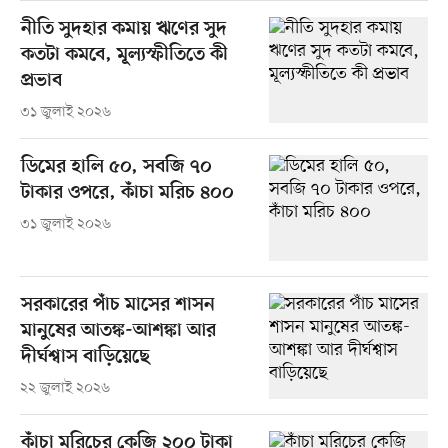
নীতি সুদহার কমায় ঋণের সুদ
কতটা কমবে, মূল্যস্ফীতিতে কী
প্রভাব
৩১ জুলাই ২০২৬
ডিমের হালি ৫০, সবজি ৭০
টাকার ওপরে, কাঁচা মরিচ ৪০০
৩১ জুলাই ২০২৬
সরকারের পাঁচ মাসের শাসন
মানুষের আতঙ্ক-আশঙ্কা আর
দীর্ঘশ্বাস বাড়িয়েছে
২২ জুলাই ২০২৬
কাঁচা মরিচের কেজি ২০০ টাকা