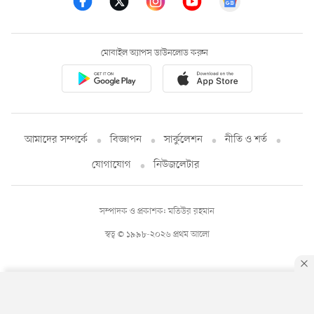
মোবাইল অ্যাপস ডাউনলোড করুন
আমাদের সম্পর্কে
বিজ্ঞাপন
সার্কুলেশন
নীতি ও শর্ত
যোগাযোগ
নিউজলেটার
সম্পাদক ও প্রকাশক: মতিউর রহমান
স্বত্ব © ১৯৯৮-২০২৬ প্রথম আলো
By using this site, you agree to our
Privacy Policy
.
OK