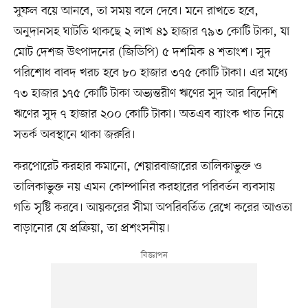
সুফল বয়ে আনবে, তা সময় বলে দেবে। মনে রাখতে হবে,
অনুদানসহ ঘাটতি থাকছে ২ লাখ ৪১ হাজার ৭৯৩ কোটি টাকা, যা
মোট দেশজ উৎপাদনের (জিডিপি) ৫ দশমিক ৪ শতাংশ। সুদ
পরিশোধ বাবদ খরচ হবে ৮০ হাজার ৩৭৫ কোটি টাকা। এর মধ্যে
৭৩ হাজার ১৭৫ কোটি টাকা অভ্যন্তরীণ ঋণের সুদ আর বিদেশি
ঋণের সুদ ৭ হাজার ২০০ কোটি টাকা। অতএব ব্যাংক খাত নিয়ে
সতর্ক অবস্থানে থাকা জরুরি।
করপোরেট করহার কমানো, শেয়ারবাজারের তালিকাভুক্ত ও
তালিকাভুক্ত নয় এমন কোম্পানির করহারের পরিবর্তন ব্যবসায়
গতি সৃষ্টি করবে। আয়করের সীমা অপরিবর্তিত রেখে করের আওতা
বাড়ানোর যে প্রক্রিয়া, তা প্রশংসনীয়।