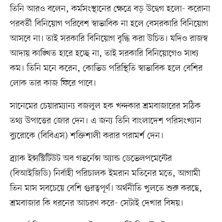
তিনি আরও বলেন, কর্মসংস্থানের ক্ষেত্রে বড় উদ্বেগ হলো- করোনা
পরবর্তী বিনিয়োগ পরিবেশ স্বাভাবিক না হলে বেসরকারি বিনিয়োগ
আসবে না। তাই সরকারি বিনিয়োগ বৃদ্ধি করা উচিত। যদিও রাজস্ব
আদায় কাঙ্খিত হারে হচ্ছে না, তাই সরকারি বিনিয়োগেও সাধ্য
কম। তিনি মনে করেন, কোভিড পরিস্থিতি স্বাভাবিক হলে বেশির
লোক তার কাজ ফিরে পাবে।
সানেমের চেয়ারম্যান্য বজলুল হক খন্দকার শ্রমবাজারের সঠিক
তথ্য উপাত্তের জোর দেন। এ জন্য তিনি বাংলাদেশ পরিসংখ্যান
ব্যুরোকে (বিবিএস) শক্তিশালী করার পরামর্শ দেন।
ব্র্যাক ইন্সস্টিটিউট অব গভর্নেন্স অ্যান্ড ডেভেলপমেন্টের
(বিআইজিডি) নির্বাহী পরিচালক ইমরান মতিনের মতে, আগামী
তিন মাস সবচেয়ে বেশি গুরত্বপূর্ণ। অর্থনীতি খুলতে শুরু করছে,
শ্রমবাজার কি ধরনের আচরণ করে- সেটাই দেখার বিষয়।