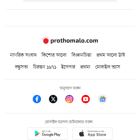
নাগরিক সংবাদ
কিশোর আলো
বিজ্ঞানচিন্তা
প্রথম আলো ট্রাস্ট
বন্ধুসভা
চিরন্তন ১৯৭১
ইপেপার
প্রথমা
মোবাইল ভ্যাস
অনুসরণ করুন
মোবাইল অ্যাপস ডাউনলোড করুন