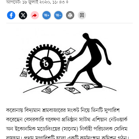
আপডেট: ১৮ জুলাই ২০২০, ১১: ৪৩
করোনায় বিদ্যমান শ্রমবাজারের সংকট নিয়ে তিনটি সুপারিশ
করেছেন বেসরকারি গবেষণা প্রতিষ্ঠান সাউথ এশিয়ান নেটওয়ার্ক
অন ইকোনমিক মডেলিংয়ের (সানেম) নির্বাহী পরিচালক সেলিম
রায়হান। প্রথম সুপারিশটি হলো একটি কর্মসংস্থান কমিশন গঠন।