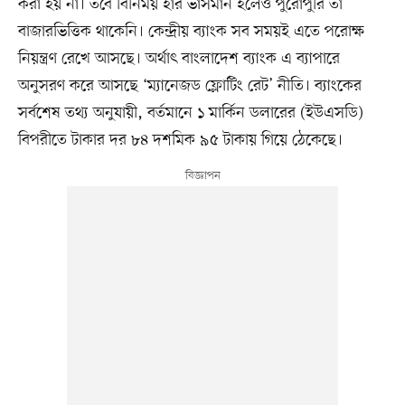
করা হয় না। তবে বিনিময় হার ভাসমান হলেও পুরোপুরি তা
বাজারভিত্তিক থাকেনি। কেন্দ্রীয় ব্যাংক সব সময়ই এতে পরোক্ষ
নিয়ন্ত্রণ রেখে আসছে। অর্থাৎ বাংলাদেশ ব্যাংক এ ব্যাপারে
অনুসরণ করে আসছে ‘ম্যানেজড ফ্লোটিং রেট’ নীতি। ব্যাংকের
সর্বশেষ তথ্য অনুযায়ী, বর্তমানে ১ মার্কিন ডলারের (ইউএসডি)
বিপরীতে টাকার দর ৮৪ দশমিক ৯৫ টাকায় গিয়ে ঠেকেছে।