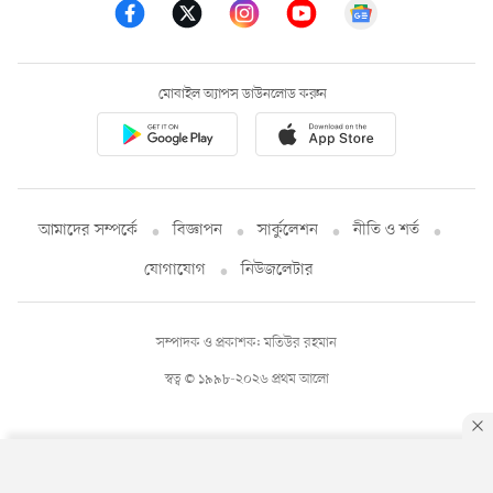
মোবাইল অ্যাপস ডাউনলোড করুন
আমাদের সম্পর্কে
বিজ্ঞাপন
সার্কুলেশন
নীতি ও শর্ত
যোগাযোগ
নিউজলেটার
সম্পাদক ও প্রকাশক: মতিউর রহমান
স্বত্ব © ১৯৯৮-২০২৬ প্রথম আলো