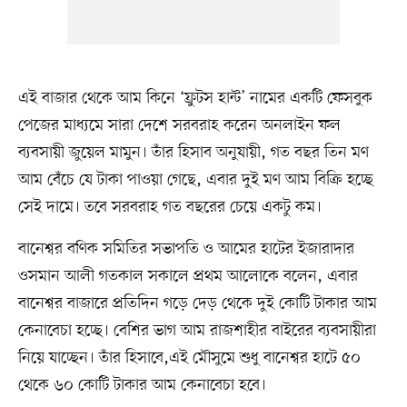
এই বাজার থেকে আম কিনে ‘ফ্রুটস হান্ট’ নামের একটি ফেসবুক
পেজের মাধ্যমে সারা দেশে সরবরাহ করেন অনলাইন ফল
ব্যবসায়ী জুয়েল মামুন। তাঁর হিসাব অনুযায়ী, গত বছর তিন মণ
আম বেঁচে যে টাকা পাওয়া গেছে, এবার দুই মণ আম বিক্রি হচ্ছে
সেই দামে। তবে সরবরাহ গত বছরের চেয়ে একটু কম।
বানেশ্বর বণিক সমিতির সভাপতি ও আমের হাটের ইজারাদার
ওসমান আলী গতকাল সকালে প্রথম আলোকে বলেন, এবার
বানেশ্বর বাজারে প্রতিদিন গড়ে দেড় থেকে দুই কোটি টাকার আম
কেনাবেচা হচ্ছে। বেশির ভাগ আম রাজশাহীর বাইরের ব্যবসায়ীরা
নিয়ে যাচ্ছেন। তাঁর হিসাবে,এই মৌসুমে শুধু বানেশ্বর হাটে ৫০
থেকে ৬০ কোটি টাকার আম কেনাবেচা হবে।