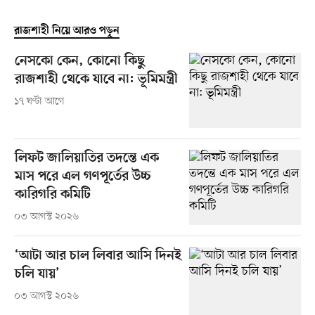
রাজশাহী নিয়ে আরও পড়ুন
নেসকো কেন, কোনো কিছু
রাজশাহী থেকে যাবে না: ভূমিমন্ত্রী
১৭ ঘণ্টা আগে
লিফট জালিয়াতির তদন্তে এক
মাস পরে এল গণপূর্তের উচ্চ
কারিগরি কমিটি
০৩ আগস্ট ২০২৬
‘আটা আর চাল লিবার আসি দিনই
চলি যায়’
০৩ আগস্ট ২০২৬