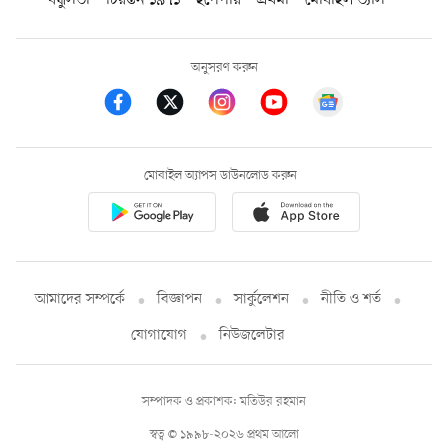
অনুসরণ করুন
মোবাইল অ্যাপস ডাউনলোড করুন
আমাদের সম্পর্কে
বিজ্ঞাপন
সার্কুলেশন
নীতি ও শর্ত
যোগাযোগ
নিউজলেটার
সম্পাদক ও প্রকাশক: মতিউর রহমান
স্বত্ব © ১৯৯৮-২০২৬ প্রথম আলো