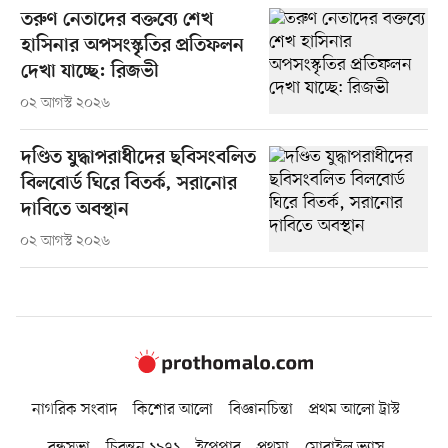
তরুণ নেতাদের বক্তব্যে শেখ
হাসিনার অপসংস্কৃতির প্রতিফলন
দেখা যাচ্ছে: রিজভী
০২ আগস্ট ২০২৬
দণ্ডিত যুদ্ধাপরাধীদের ছবিসংবলিত
বিলবোর্ড ঘিরে বিতর্ক, সরানোর
দাবিতে অবস্থান
০২ আগস্ট ২০২৬
নাগরিক সংবাদ
কিশোর আলো
বিজ্ঞানচিন্তা
প্রথম আলো ট্রাস্ট
বন্ধুসভা
চিরন্তন ১৯৭১
ইপেপার
প্রথমা
মোবাইল ভ্যাস