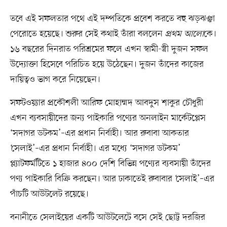
তবে এই সফলতার পথে এই দম্পতিকে প্রবেশ করতে বহু ঝড়ঝঞ্ঝা
পেরোতে হয়েছে। শুরুর সেই কথাই তাঁরা বললেন
প্রথম আলো
কে।
১৬ বছরের দিনরাত পরিশ্রমের ফলে এখন স্বামী-স্ত্রী দুজন সফল
উদ্যোক্তা হিসেবে পরিচিত হয়ে উঠেছেন। দুজন তাঁদের কাজের
দায়িত্বও ভাগ করে নিয়েছেন।
সফটওয়্যার প্রকৌশলী আরিফ মোহাম্মদ আবদুস শাকুর চৌধুরী
এখন ব্যবসায়ীদের জন্য পাইকারি পণ্যের অনলাইন মার্কেটপ্লেস
‘সদাগর ডটকম’–এর প্রধান নির্বাহী। আর রুবাবা আকতার
‘সেলাই’–এর প্রধান নির্বাহী। এর মধ্যে ‘সদাগর ডটকম’
প্ল্যাটফর্মটিতে ১ হাজার ৪০০ দেশি বিভিন্ন পণ্যের ব্যবসায়ী তাঁদের
পণ্য পাইকারি বিক্রি করছেন। আর ঢাকাতেই রুবাবার ‘সেলাই’–এর
পাঁচটি আউটলেট রয়েছে।
বনানীতে সেলাইয়ের একটি আউটলেটে বসে সেই ছোট্ট দরজির