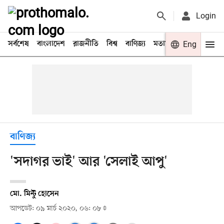
Login
সর্বশেষ
বাংলাদেশ
রাজনীতি
বিশ্ব
বাণিজ্য
মতামত
খেলা
Eng
বিনো
বাণিজ্য
'সদাগর ভাই' আর 'সেলাই আপু'
মো. মিন্টু হোসেন
আপডেট: ০৯ মার্চ ২০২০, ০৬: ০৮