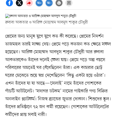
রুবাবা আকতার ও আরিফ মোহাম্মদ আবদুস শাকুর চৌধুরী
প্রেমের জন্য মানুষ যুগে যুগে কত কী করেছে। প্রেমের নিদর্শন
তাজমহল তারই সাক্ষ্য দেয়। প্রেমে পড়ে কতজন কত ক্ষেত্রে সফল
হয়েছেন। আরিফ মোহাম্মদ আবদুস শাকুর চৌধুরী আর রুবাবা
আকতারকেও তাঁদের দলেই ফেলা যায়। প্রেমে পড়ে অল্প বয়সে
পরিবারের অমতেই ঘর বেঁধেছিলেন তাঁরা। এক কামরার ছোট্ট
ঘরের মেঝেতে শুয়ে স্বপ্ন দেখেছিলেন ‘কিছু একটা হয়ে ওঠার’।
এখন তাঁদের যা যা আছে—‘সেলাই’ নামে তাঁদের পোশাকের
পাঁচটি আউটলেট। ‘সদাগর ডটকম’ নামের পাইকারি পণ্য বিক্রির
অনলাইন প্ল্যাটফর্ম। নিজস্ব ব্র্যান্ডের জুতার দোকান। শিশুদের স্কুল।
তাঁদের প্রতিষ্ঠানে ৭২ জন কর্মী রয়েছেন। পোশাকের আউটলেটের
কর্মীদের প্রায় সবাই নারী।