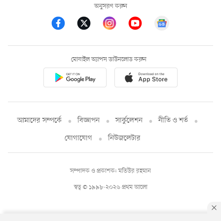
অনুসরণ করুন
মোবাইল অ্যাপস ডাউনলোড করুন
আমাদের সম্পর্কে
বিজ্ঞাপন
সার্কুলেশন
নীতি ও শর্ত
যোগাযোগ
নিউজলেটার
সম্পাদক ও প্রকাশক: মতিউর রহমান
স্বত্ব © ১৯৯৮-২০২৬ প্রথম আলো