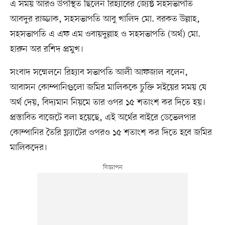
এ সময় আরও উপস্থিত ছিলেন রিহ্যাবের জ্যেষ্ঠ সহসভাপতি
আবদুর রাজ্জাক, সহসভাপতি আবু খালিদ মো. বরকত উল্লাহ,
সহসভাপতি এ এফ এম ওবায়দুল্লাহ ও সহসভাপতি (অর্থ) মো.
হারুন অর রশিদ প্রমুখ।
সংবাদ সম্মেলনে রিহ্যাব সভাপতি আলী আফজাল বলেন,
আবাসন কোম্পানিগুলো জমির মালিককে চুক্তি সইয়ের সময় যে
অর্থ দেয়, বিদ্যমান নিয়মে তার ওপর ১৫ শতাংশ কর দিতে হয়।
প্রস্তাবিত বাজেটে বলা হয়েছে, এই অর্থের বাইরে ডেভেলপার
কোম্পানির তৈরি ফ্ল্যাটের ওপরও ১৫ শতাংশ কর দিতে হবে জমির
মালিকদের।