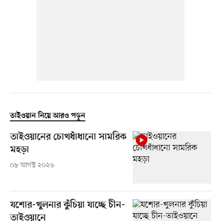
তাইওয়ান নিয়ে আরও পড়ুন
তাইওয়ানের চোখধাঁধানো সামরিক
মহড়া
০৮ আগস্ট ২০২৬
যশোর-খুলনার কুঁচিয়া যাচ্ছে চীন-
তাইওয়ানে