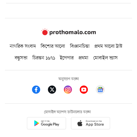
নাগরিক সংবাদ
কিশোর আলো
বিজ্ঞানচিন্তা
প্রথম আলো ট্রাস্ট
বন্ধুসভা
চিরন্তন ১৯৭১
ইপেপার
প্রথমা
মোবাইল ভ্যাস
অনুসরণ করুন
মোবাইল অ্যাপস ডাউনলোড করুন