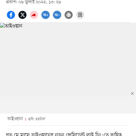
প্রকাশ: ০৮ জুলাই ২০২৪, ১৩: ২৮
তাইওয়ান
ছবি: রয়টার্স
গত মে মাসে তাইওয়ানের নতুন প্রেসিডেন্ট লাই চিং–তে দায়িত্ব