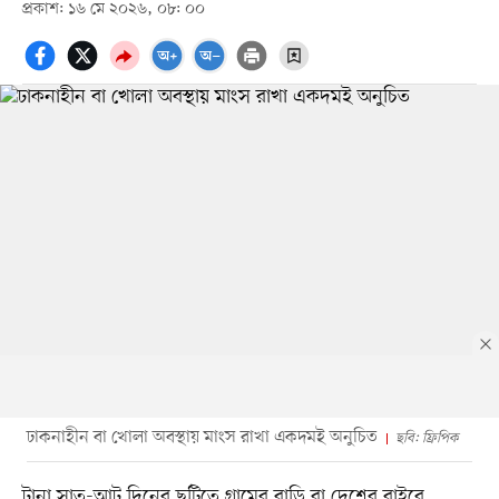
প্রকাশ: ১৬ মে ২০২৬, ০৮: ০০
ঢাকনাহীন বা খোলা অবস্থায় মাংস রাখা একদমই অনুচিত
ছবি: ফ্রিপিক
টানা সাত-আট দিনের ছুটিতে গ্রামের বাড়ি বা দেশের বাইরে