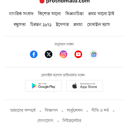
নাগরিক সংবাদ
কিশোর আলো
বিজ্ঞানচিন্তা
প্রথম আলো ট্রাস্ট
বন্ধুসভা
চিরন্তন ১৯৭১
ইপেপার
প্রথমা
মোবাইল ভ্যাস
অনুসরণ করুন
মোবাইল অ্যাপস ডাউনলোড করুন
আমাদের সম্পর্কে
বিজ্ঞাপন
সার্কুলেশন
নীতি ও শর্ত
যোগাযোগ
নিউজলেটার