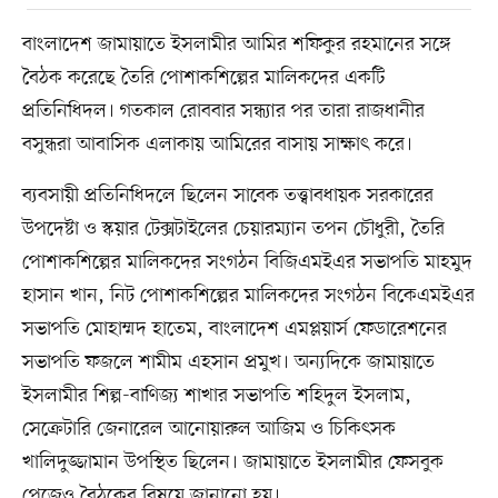
বাংলাদেশ জামায়াতে ইসলামীর আমির শফিকুর রহমানের সঙ্গে
বৈঠক করেছে তৈরি পোশাকশিল্পের মালিকদের একটি
প্রতিনিধিদল। গতকাল রোববার সন্ধ্যার পর তারা রাজধানীর
বসুন্ধরা আবাসিক এলাকায় আমিরের বাসায় সাক্ষাৎ করে।
ব্যবসায়ী প্রতিনিধিদলে ছিলেন সাবেক তত্ত্বাবধায়ক সরকারের
উপদেষ্টা ও স্কয়ার টেক্সটাইলের চেয়ারম্যান তপন চৌধুরী, তৈরি
পোশাকশিল্পের মালিকদের সংগঠন বিজিএমইএর সভাপতি মাহমুদ
হাসান খান, নিট পোশাকশিল্পের মালিকদের সংগঠন বিকেএমইএর
সভাপতি মোহাম্মদ হাতেম, বাংলাদেশ এমপ্লয়ার্স ফেডারেশনের
সভাপতি ফজলে শামীম এহসান প্রমুখ। অন্যদিকে জামায়াতে
ইসলামীর শিল্প-বাণিজ্য শাখার সভাপতি শহিদুল ইসলাম,
সেক্রেটারি জেনারেল আনোয়ারুল আজিম ও চিকিৎসক
খালিদুজ্জামান উপস্থিত ছিলেন। জামায়াতে ইসলামীর ফেসবুক
পেজেও বৈঠকের বিষয়ে জানানো হয়।