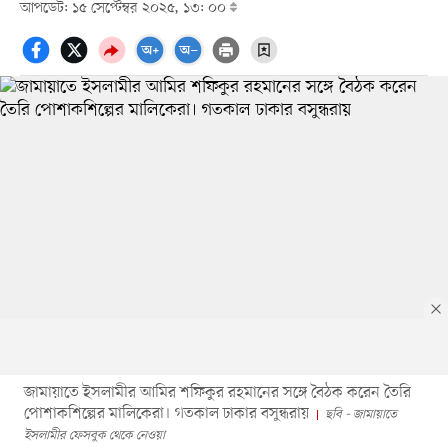
আপডেট: ১৫ সেপ্টেম্বর ২০২৫, ১৩: ০০
জামায়াতে ইসলামীর আমির শফিকুর রহমানের সঙ্গে বৈঠক করেন তৈরি
পোশাকশিল্পের মালিকেরা। গতকাল ঢাকার বসুন্ধরায়
ছবি - জামায়াতে
ইসলামীর ফেসবুক থেকে নেওয়া