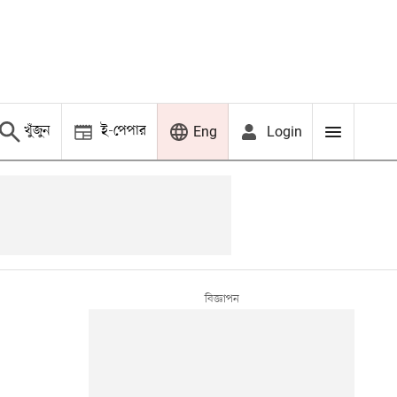
খুঁজুন
ই-পেপার
Login
Eng