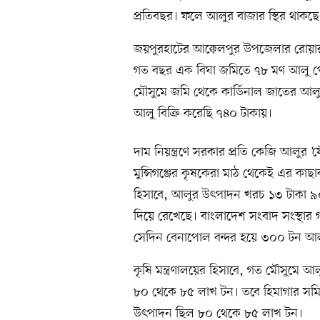
প্রতিবছর। ফলে আলুর বাজার স্থির থাকছে
জয়পুরহাটের আক্কেলপুর উপজেলার রোয়ার 
গত বছর এক বিঘা জমিতে ৭৮ মণ আলু 
মৌসুমে জমি থেকে কার্ডিনাল জাতের আল
আলু বিক্রি করেছি ৭৪০ টাকায়।
দাম নিয়ন্ত্রণে সরকার প্রতি কেজি আলুর 
মুন্সিগঞ্জের কৃষকেরা মাঠ থেকেই এর কাছ
হিসাবে, আলুর উৎপাদন খরচ ১৩ টাকা ৯০
দিয়ে রেখেছে। বাংলাদেশ সংবাদ সংস্থার
সেদিন বেনাপোল বন্দর হয়ে ৩০০ টন আ
কৃষি মন্ত্রণালয়ের হিসাবে, গত মৌসুমে
৮০ থেকে ৮৫ লাখ টন। তবে হিমাগার সম
উৎপাদন ছিল ৮০ থেকে ৮৫ লাখ টন।